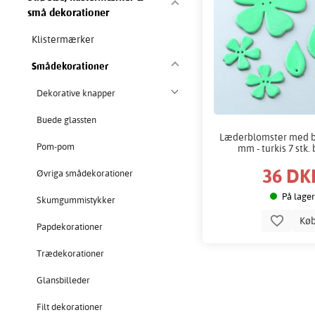
små dekorationer
Klistermærker
Smådekorationer
Dekorative knapper
Buede glassten
Læderblomster med bl
Pom-pom
mm - turkis 7 stk.
36 DK
Øvriga smådekorationer
På lager
Skumgummistykker
Kø
Papdekorationer
Trædekorationer
Glansbilleder
Filt dekorationer