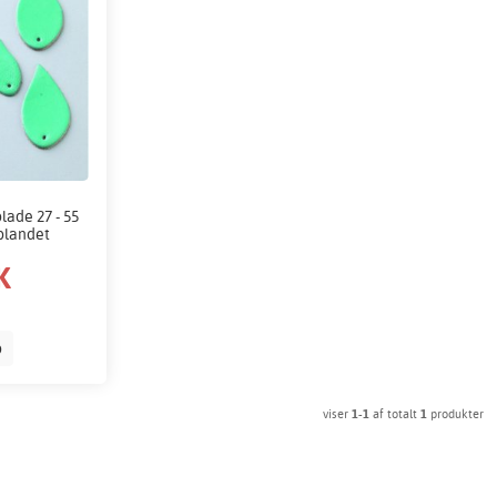
ade 27 - 55
 blandet
K
b
viser
1-1
af totalt
1
produkter