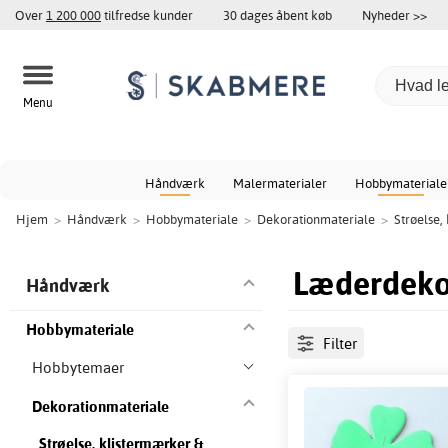
Over
1 200 000
tilfredse kunder
30 dages åbent køb
Nyheder >>
Menu
Håndværk
Malermaterialer
Hobbymateriale
Hjem
>
Håndværk
>
Hobbymateriale
>
Dekorationmateriale
>
Strøelse,
Læderdeko
Håndværk
Hobbymateriale
Filter
Hobbytemaer
Dekorationmateriale
Strøelse, klistermærker &