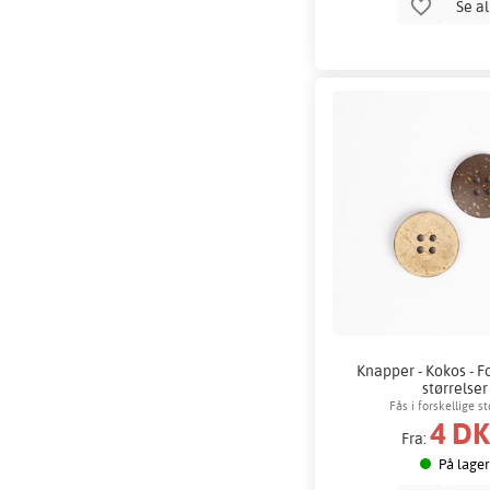
Se a
Knapper - Kokos - F
størrelser
Fås i forskellige st
4 D
Fra:
På lager