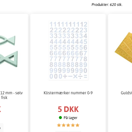
Produkter: 620 stk.
 12 mm - sølv
Klistermærker nummer 0-9
Guldst
 fisk
K
5 DKK
På lager
b