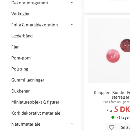
Dekorationsgummi
Vatkugler
Folie & metaldekoration
Læderbånd
Fjer
Pom-pom
Polstring
Gummi ledninger
Dukkehår
Knapper - Runde - F
størrelser
Miniatureobjekt & figurer
Fås i forskellige st
5 D
Fra:
Kork dekorativt materiale
På lager
Naturmateriale
Se a