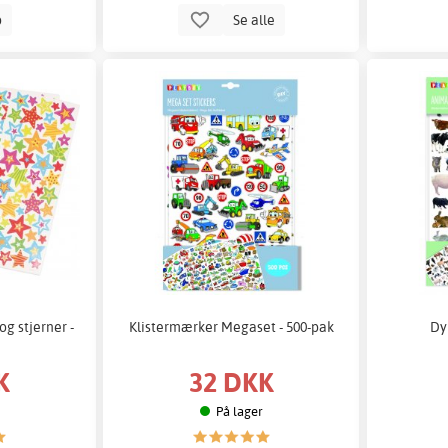
b
Se alle
og stjerner -
Klistermærker Megaset - 500-pak
Dy
K
32 DKK
På lager