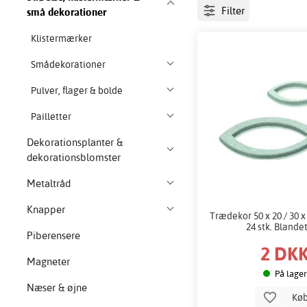
Filter
små dekorationer
Klistermærker
Smådekorationer
Pulver, flager & bolde
Pailletter
Dekorationsplanter &
dekorationsblomster
Metaltråd
Knapper
Trædekor 50 x 20 / 30 x
24 stk. Blandet
Piberensere
2 DK
Magneter
På lager
Næser & øjne
Kø