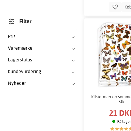
Kø
Filter
Pris
Varemærke
Lagerstatus
Kundevurdering
Nyheder
Klistermærker sommer
stk
21 DK
På lager