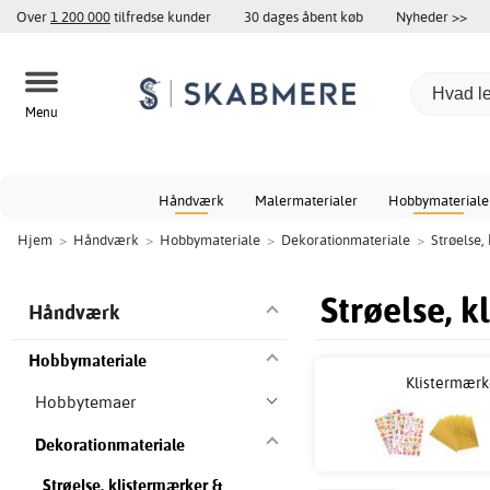
Over
1 200 000
tilfredse kunder
30 dages åbent køb
Nyheder >>
Menu
Håndværk
Malermaterialer
Hobbymateriale
Hjem
>
Håndværk
>
Hobbymateriale
>
Dekorationmateriale
>
Strøelse,
Strøelse, 
Håndværk
Hobbymateriale
Klistermærk
Hobbytemaer
Dekorationmateriale
Strøelse, klistermærker &