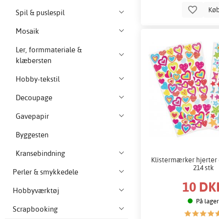
Kø
Spil & puslespil
Mosaik
Ler, formmateriale &
klæbersten
Hobby-tekstil
Decoupage
Gavepapir
Byggesten
Kransebindning
Klistermærker hjerter 
214 stk
Perler & smykkedele
10 DK
Hobbyværktøj
På lager
Scrapbooking