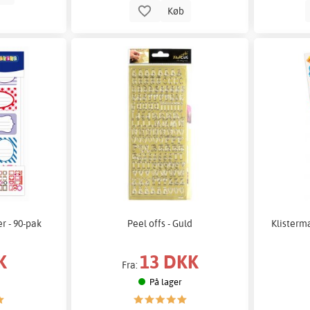
Køb
r - 90-pak
Peel offs - Guld
Klisterm
K
13 DKK
Fra:
På lager