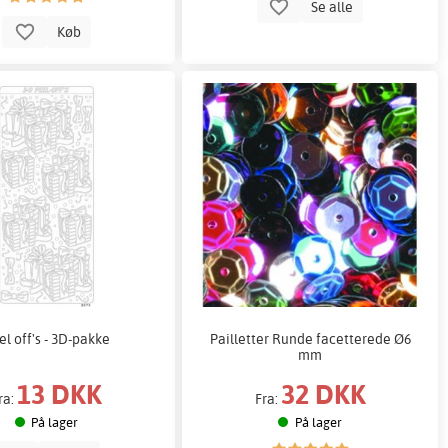
Se alle
Køb
el off's - 3D-pakke
Pailletter Runde facetterede Ø6
mm
13 DKK
32 DKK
ra:
Fra:
På lager
På lager