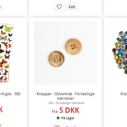
b
Køb
fugle - 300
Knapper - Oliventræ - Forskellige
Kry
størrelser
Fås i forskellige størrelser
K
5 DKK
Fra:
På lager