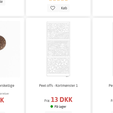
lle
Køb
orskellige
Peel offs - Kortmønster 1
Pe
ørrelser
13 DKK
KK
Fra:
F
På lager