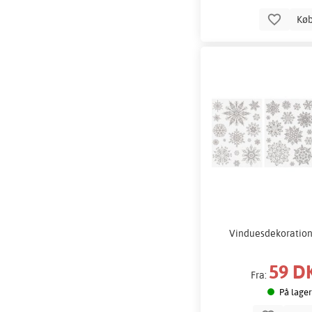
Kø
Vinduesdekoration 
59 D
Fra:
På lager