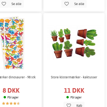
Se alle
Se alle
ærker dinosaurer - 98 stk
Store klistermærker - kaktusser
8 DKK
11 DKK
På lager
På lager
Køb