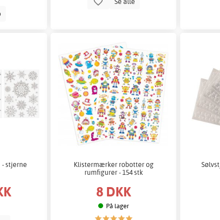
Se alle
b
- stjerne
Klistermærker robotter og
Sølvs
rumfigurer - 154 stk
KK
8 DKK
På lager