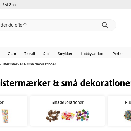
SALG >>
Garn
Tekstil
Stof
Smykker
Hobbyværktøj
Perler
 klistermærker & små dekorationer
klistermærker & små dekoratione
er
Smådekorationer
Pul