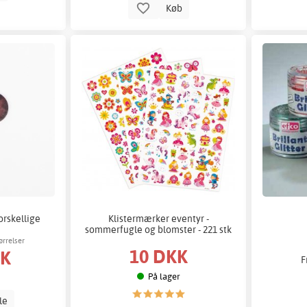
Køb
orskellige
Klistermærker eventyr -
sommerfugle og blomster - 221 stk
ørrelser
10 DKK
KK
F
På lager
lle