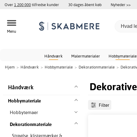
Over
1 200 000
tilfredse kunder
30 dages åbent køb
Nyheder >>
Menu
Håndværk
Malermaterialer
Hobbymateriale
Hjem
>
Håndværk
>
Hobbymateriale
>
Dekorationmateriale
>
Dekorativ
Dekorative
Håndværk
Hobbymateriale
Filter
Hobbytemaer
Dekorationmateriale
Strøelse, klistermærker &