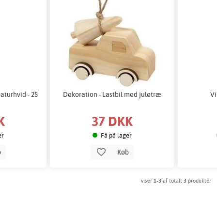
aturhvid - 25
Dekoration - Lastbil med juletræ
Vi
K
37 DKK
er
Få på lager
b
Køb
viser
1-3
af totalt
3
produkter