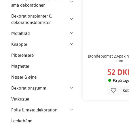
små dekorationer
Dekorationsplanter &
dekorationsblomster
Metaltråd
Knapper
Piberensere
Blondeblomst 20-pak N
mm
Magneter
52 DK
Næser & øjne
Få på lag
Dekorationsgummi
Kø
Vatkugler
Folie & metaldekoration
Læderbånd