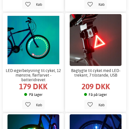
Køb
Køb
LED-egerbelysning til cykel, 12
Baglygte til cykel med LED-
mønstre, flerfarvet -
trekant, 7 tilstande, USB
batteridrevet
179 DKK
209 DKK
På lager
Få på lager
Køb
Køb