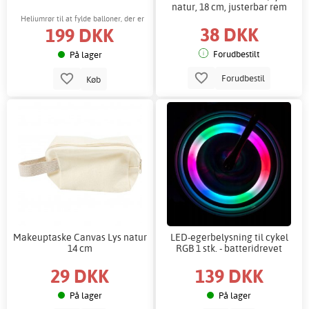
natur, 18 cm, justerbar rem
Heliumrør til at fylde balloner, der er
38 DKK
199 DKK
meget nemt at bruge!
Forudbestilt
På lager
Forudbestil
Køb
Makeuptaske Canvas Lys natur
LED-egerbelysning til cykel
14 cm
RGB 1 stk. - batteridrevet
29 DKK
139 DKK
På lager
På lager