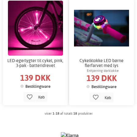
LED-egerlygter til cykel, pink,
Cykelklokke LED børne
3-pak - batteridrevet
flerfarvet med lys
Enhjørning dørklokke
139 DKK
139 DKK
Bestillingsvare
Bestillingsvare
Køb
Køb
viser
1-18
af totalt
18
produkter