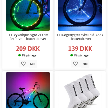
LED cykelhjulslygte 213 cm
LED-egerlygter cykel blå 3-pak
flerfarvet - batteridrevet
- batteridrevet
209 DKK
139 DKK
Få på lager
Få på lager
Køb
Køb