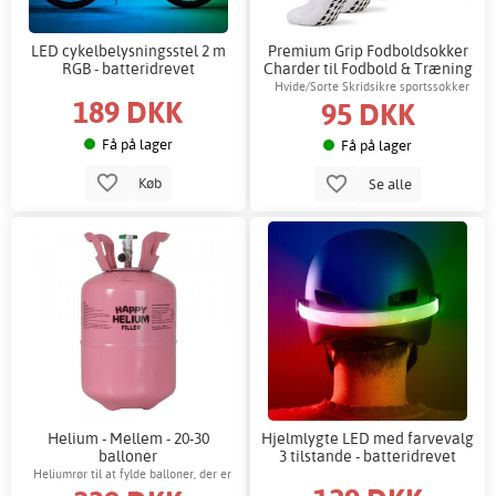
LED cykelbelysningsstel 2 m
Premium Grip Fodboldsokker
RGB - batteridrevet
Charder til Fodbold & Træning
(4-pak)
Hvide/Sorte Skridsikre sportssokker
189 DKK
95 DKK
Få på lager
Få på lager
Køb
Se alle
Helium - Mellem - 20-30
Hjelmlygte LED med farvevalg
balloner
3 tilstande - batteridrevet
Heliumrør til at fylde balloner, der er
meget nemt at bruge! Dyse medfølger.