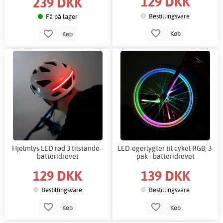
129 DKK
239 DKK
Bestillingsvare
Få på lager
Køb
Køb
Hjelmlys LED rød 3 tilstande -
LED-egerlygter til cykel RGB, 3-
batteridrevet
pak - batteridrevet
129 DKK
139 DKK
Bestillingsvare
Bestillingsvare
Køb
Køb