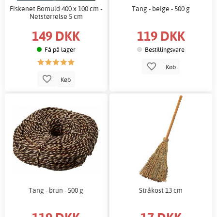
Fiskenet Bomuld 400 x 100 cm -
Tang - beige - 500 g
Netstørrelse 5 cm
149 DKK
119 DKK
Få på lager
Bestillingsvare
Køb
Køb
Tang - brun - 500 g
Stråkost 13 cm