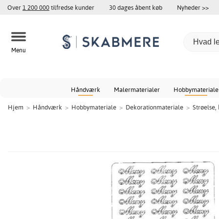
Over
1 200 000
tilfredse kunder
30 dages åbent køb
Nyheder >>
Menu
Håndværk
Malermaterialer
Hobbymateriale
Hjem
>
Håndværk
>
Hobbymateriale
>
Dekorationmateriale
>
Strøelse,