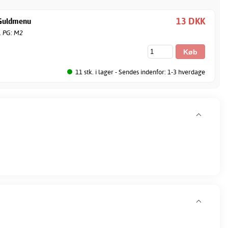
13 DKK
 Guldmenu
. PG: M2
11 stk. i lager - Sendes indenfor: 1-3 hverdage