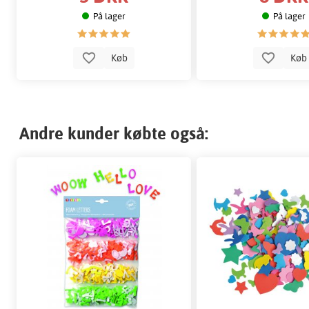
På lager
På lager
Køb
Kø
Andre kunder købte også: