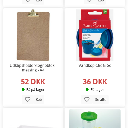
Udklipsholder/tegneblok -
Vandkop Clic & Go
messing - A4
52 DKK
36 DKK
Få på lager
På lager
Køb
Se alle