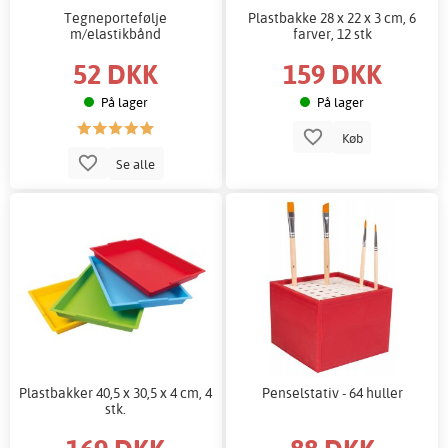
Tegneportefølje
Plastbakke 28 x 22 x 3 cm, 6
m/elastikbånd
farver, 12 stk
52 DKK
159 DKK
På lager
På lager
Køb
Se alle
Plastbakker 40,5 x 30,5 x 4 cm, 4
Penselstativ - 64 huller
stk.