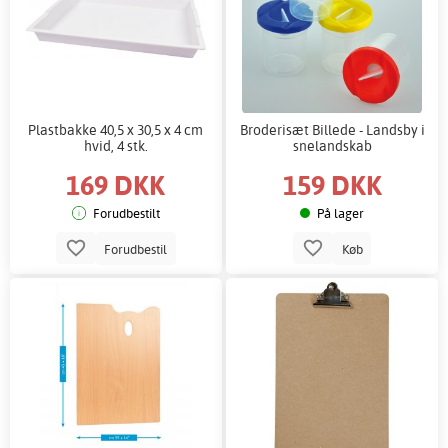
Plastbakke 40,5 x 30,5 x 4 cm
Broderisæt Billede - Landsby i
hvid, 4 stk.
snelandskab
169 DKK
159 DKK
Forudbestilt
På lager
Forudbestil
Køb