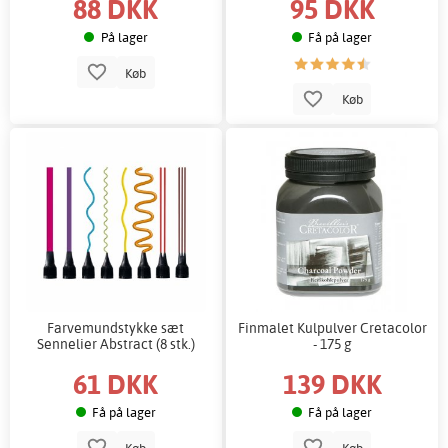
88 DKK
95 DKK
På lager
Få på lager
Køb
Køb
Farvemundstykke sæt
Finmalet Kulpulver Cretacolor
Sennelier Abstract (8 stk.)
- 175 g
61 DKK
139 DKK
Få på lager
Få på lager
Køb
Køb