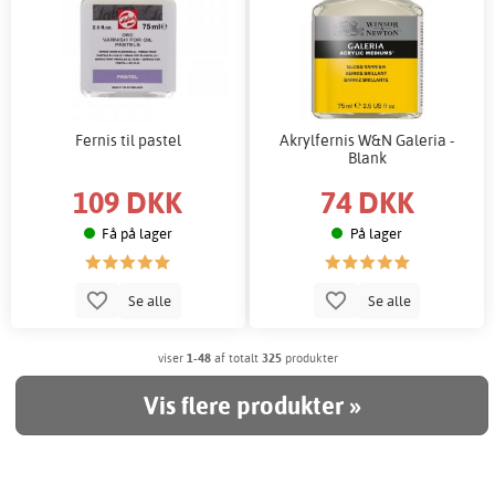
Fernis til pastel
Akrylfernis W&N Galeria -
Blank
109 DKK
74 DKK
Få på lager
På lager
Se alle
Se alle
viser
1-48
af totalt
325
produkter
Vis flere produkter »