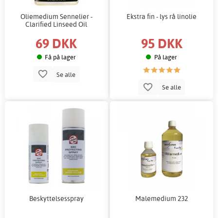
Oliemedium Sennelier -
Ekstra fin - lys rå linolie
Clarified Linseed Oil
69 DKK
95 DKK
Få på lager
På lager
Se alle
Se alle
Beskyttelsesspray
Malemedium 232