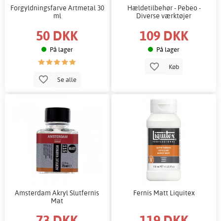
Forgyldningsfarve Artmetal 30
Hældetilbehør - Pebeo -
ml
Diverse værktøjer
50 DKK
109 DKK
På lager
På lager
Køb
Se alle
Amsterdam Akryl Slutfernis
Fernis Matt Liquitex
Mat
73 DKK
119 DKK