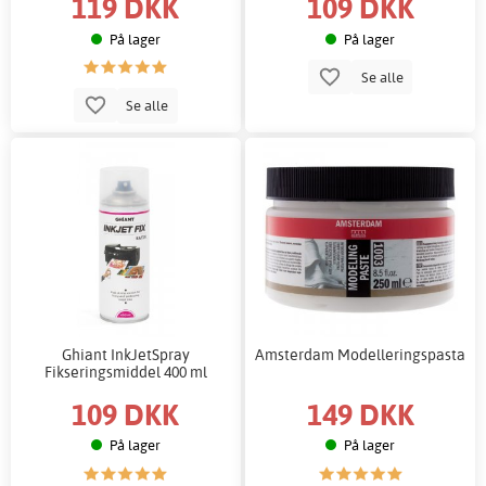
119 DKK
109 DKK
På lager
På lager
Se alle
Se alle
Ghiant InkJetSpray
Amsterdam Modelleringspasta
Fikseringsmiddel 400 ml
109 DKK
149 DKK
På lager
På lager