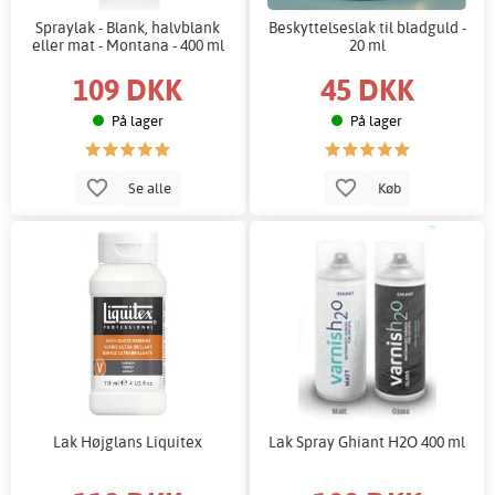
Spraylak - Blank, halvblank
Beskyttelseslak til bladguld -
eller mat - Montana - 400 ml
20 ml
109 DKK
45 DKK
På lager
På lager
Se alle
Køb
Lak Højglans Liquitex
Lak Spray Ghiant H2O 400 ml