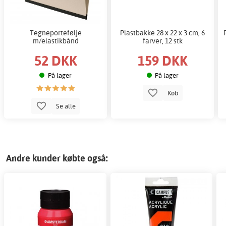
Tegneportefølje
Plastbakke 28 x 22 x 3 cm, 6
m/elastikbånd
farver, 12 stk
52 DKK
159 DKK
På lager
På lager
Køb
Se alle
Andre kunder købte også: