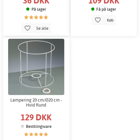
36 DKK
109 DKK
På lager
Få på lager
Køb
Se alle
Lampering 20 cm/Ø20 cm -
Hvid Rund
129 DKK
Bestillingsvare