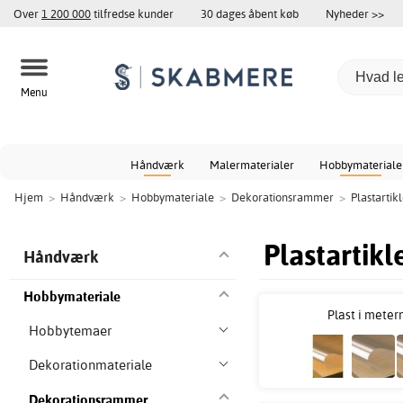
Over
1 200 000
tilfredse kunder
30 dages åbent køb
Nyheder >>
Menu
Håndværk
Malermaterialer
Hobbymateriale
Hjem
>
Håndværk
>
Hobbymateriale
>
Dekorationsrammer
>
Plastartik
Plastartikl
Håndværk
Hobbymateriale
Plast i meter
Hobbytemaer
Dekorationmateriale
Dekorationsrammer