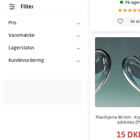
På lager
Filter
Se a
Pris
Varemærke
Lagerstatus
Kundevurdering
Plasthjerte 80 mm - Kry
adskilles (P
15 DK