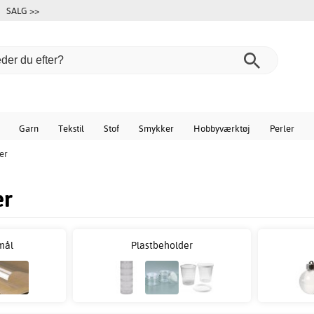
SALG >>
Garn
Tekstil
Stof
Smykker
Hobbyværktøj
Perler
ler
er
mål
Plastbeholder