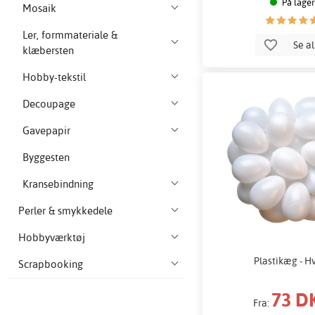
På lager
Mosaik
Ler, formmateriale &
Se a
klæbersten
Hobby-tekstil
Decoupage
Gavepapir
Byggesten
Kransebindning
Perler & smykkedele
Hobbyværktøj
Plastikæg - H
Scrapbooking
73 D
Fra: