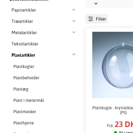
Papirartikler
Filter
Træartikler
Metalartikler
Tekstilartikler
Plastartikler
Plastkugler
Plastbeholder
Plastæg
Plast i metermål
Plastkugle - krystalkla
Plastmasker
(PS)
23 D
Plasthjerte
Fra:
På lager