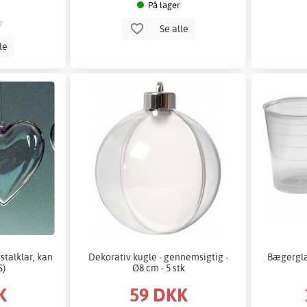
På lager
Se alle
lle
stalklar, kan
Dekorativ kugle - gennemsigtig -
Bægerglas
S)
Ø8 cm - 5 stk
K
59 DKK