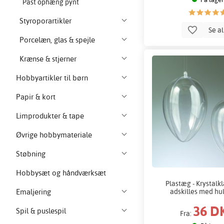
Past ophæng pynt
Styroporartikler
Se a
Porcelæn, glas & spejle
Krænse & stjerner
Hobbyartikler til børn
Papir & kort
Limprodukter & tape
Øvrige hobbymateriale
Støbning
Hobbysæt og håndværksæt
Plastæg - Krystalkl
adskilles med hul
Emaljering
36 D
Spil & puslespil
Fra: