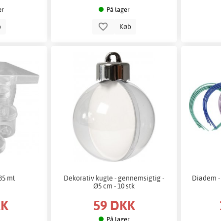
er
På lager
b
Køb
 35 ml
Dekorativ kugle - gennemsigtig -
Diadem - 
Ø5 cm - 10 stk
KK
59 DKK
På lager