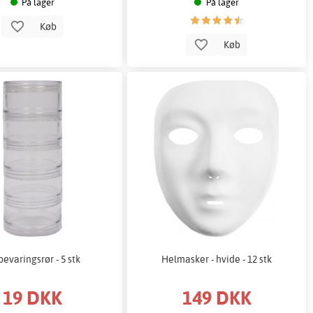
På lager
På lager
Køb
Køb
evaringsrør - 5 stk
Helmasker - hvide - 12 stk
19 DKK
149 DKK