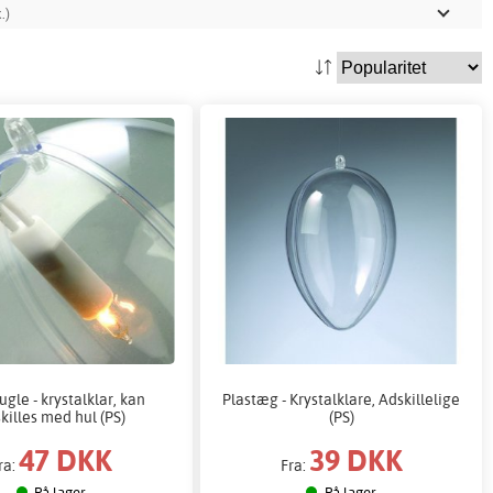
.)
ugle - krystalklar, kan
Plastæg - Krystalklare, Adskillelige
killes med hul (PS)
(PS)
47 DKK
39 DKK
ra:
Fra:
På lager
På lager