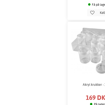
Få på lag
Kø
Akryl krukker -
169 D
På lager