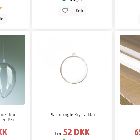
Køb
lle
are - Kan
Plastickugle Krystalklar
ler (PS)
KK
52 DKK
6
Fra: