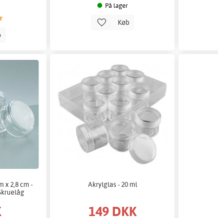
På lager
Køb
b
 x 2,8 cm -
Akrylglas - 20 ml
Skruelåg
K
149 DKK