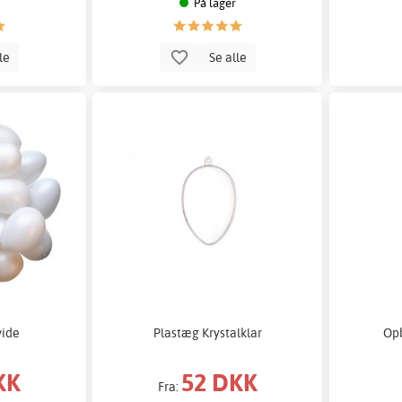
På lager
lle
Se alle
vide
Plastæg Krystalklar
Opb
KK
52 DKK
Fra: