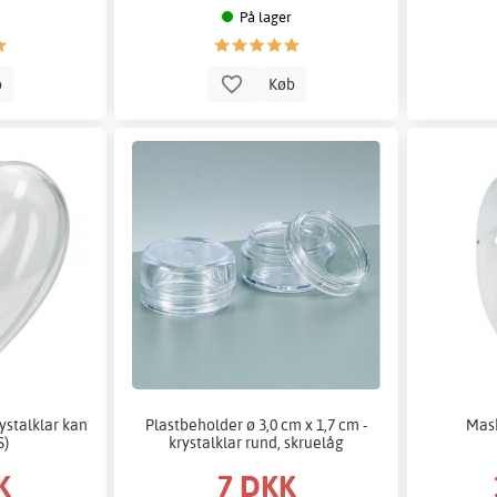
På lager
b
Køb
ystalklar kan
Plastbeholder ø 3,0 cm x 1,7 cm -
Mask
S)
krystalklar rund, skruelåg
K
7 DKK