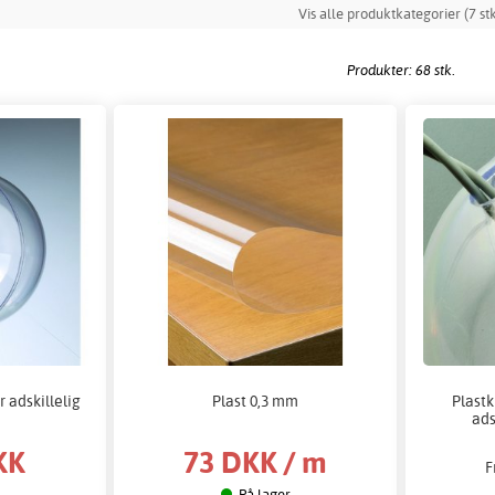
Vis alle produktkategorier (7 stk
Produkter: 68 stk.
r adskillelig
Plast 0,3 mm
Plastk
ads
KK
73 DKK / m
F
På lager