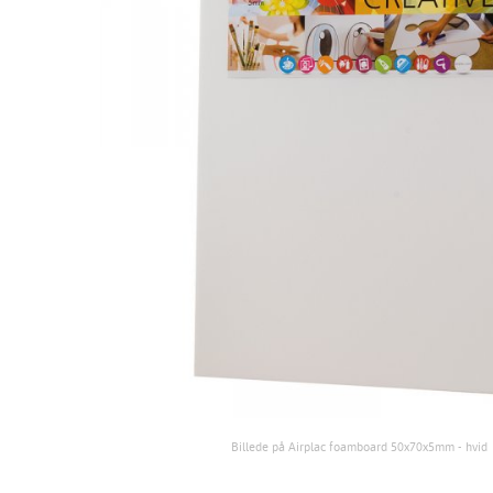
Billede på Airplac foamboard 50x70x5mm - hvid