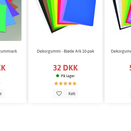
gummiark
Dekorgummi - Bløde Ark 10-pak
Dekorgummi
KK
32 DKK
På lager
le
Køb