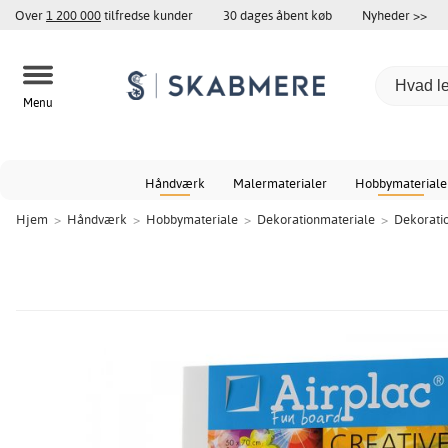
Over
1 200 000
tilfredse kunder
30 dages åbent køb
Nyheder >>
Menu
Håndværk
Malermaterialer
Hobbymateriale
Hjem
>
Håndværk
>
Hobbymateriale
>
Dekorationmateriale
>
Dekorati