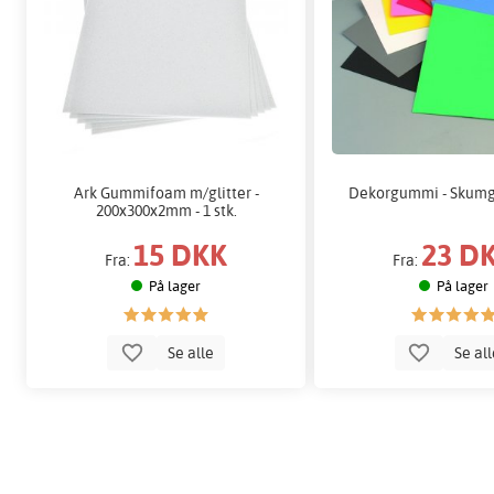
Ark Gummifoam m/glitter -
Dekorgummi - Skum
200x300x2mm - 1 stk.
15 DKK
23 D
Fra:
Fra:
På lager
På lager
Se alle
Se al