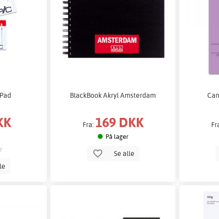
 Pad
BlackBook Akryl Amsterdam
Can
KK
169 DKK
Fra:
Fr
På lager
Se alle
lle