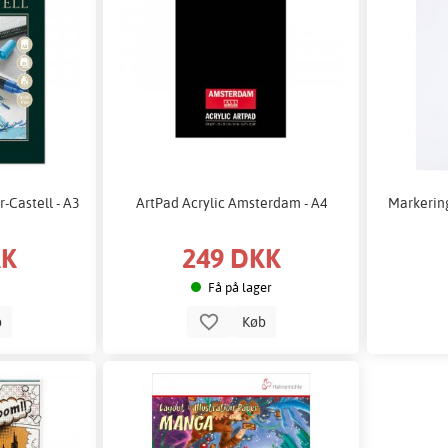
-Castell - A3
ArtPad Acrylic Amsterdam - A4
Markering
KK
249 DKK
Få på lager
b
Køb