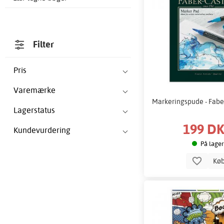
Filter
Pris
Varemærke
Markeringspude - Faber
Lagerstatus
199 D
Kundevurdering
På lager
Kø