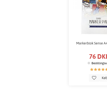
Markerblok Sense A4
76 DK
Bestillings
Kø