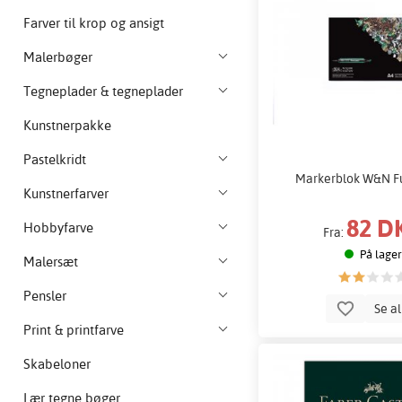
Farver til krop og ansigt
Malerbøger
Tegneplader & tegneplader
Kunstnerpakke
Pastelkridt
Markerblok W&N Fu
Kunstnerfarver
82 D
Hobbyfarve
Fra:
På lager
Malersæt
Pensler
Se a
Print & printfarve
Skabeloner
Lær tegne bøger