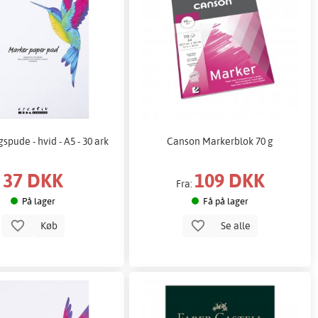
spude - hvid - A5 - 30 ark
Canson Markerblok 70 g
37 DKK
109 DKK
Fra:
På lager
Få på lager
Køb
Se alle