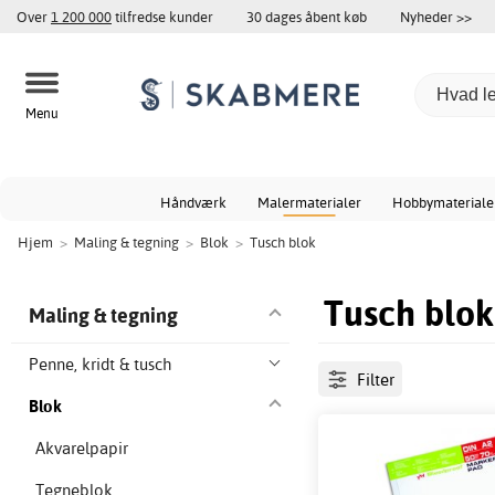
Over
1 200 000
tilfredse kunder
30 dages åbent køb
Nyheder >>
Menu
Håndværk
Malermaterialer
Hobbymateriale
Hjem
>
Maling & tegning
>
Blok
>
Tusch blok
Tusch blok
Maling & tegning
Penne, kridt & tusch
Filter
Blok
Akvarelpapir
Tegneblok