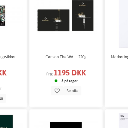
gtsikker
Canson The WALL 220g
Markering
KK
1195 DKK
Fra:
Få på lager
Se alle
lle