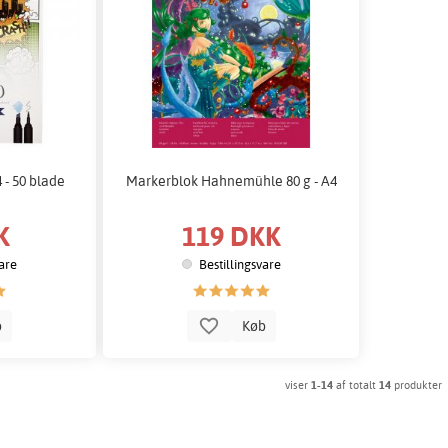
 - 50 blade
Markerblok Hahnemühle 80 g - A4
K
119 DKK
vare
Bestillingsvare
b
Køb
viser
1-14
af totalt
14
produkter