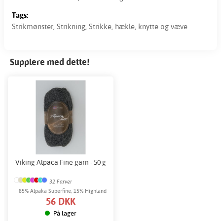
Tags:
Strikmønster
,
Strikning
,
Strikke, hækle, knytte og væve
Supplere med dette!
Viking Alpaca Fine garn - 50 g
32 Farver
85% Alpaka Superfine, 15% Highland
56 DKK
wool
På lager