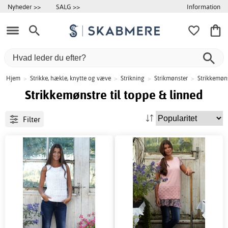
Information
Nyheder >>
SALG >>
Hjem
>
Strikke, hækle, knytte og væve
>
Strikning
>
Strikmønster
>
Strikkemøns
Strikkemønstre til toppe & linned
Filter