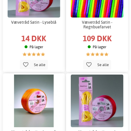
Vævetråd Satin - Lyseblå
Vævetråd Satin -
Regnbuefarvet
14 DKK
109 DKK
På lager
På lager
Se alle
Se alle