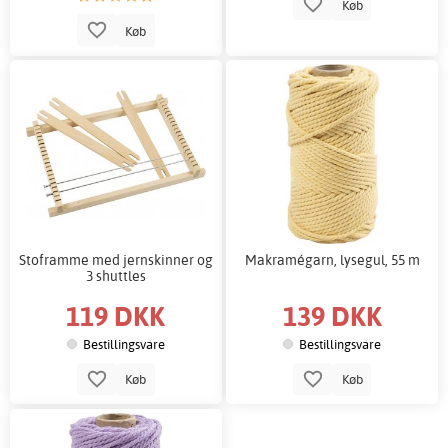
Køb
Køb
Stoframme med jernskinner og
Makramégarn, lysegul, 55 m
3 shuttles
119 DKK
139 DKK
Bestillingsvare
Bestillingsvare
Køb
Køb