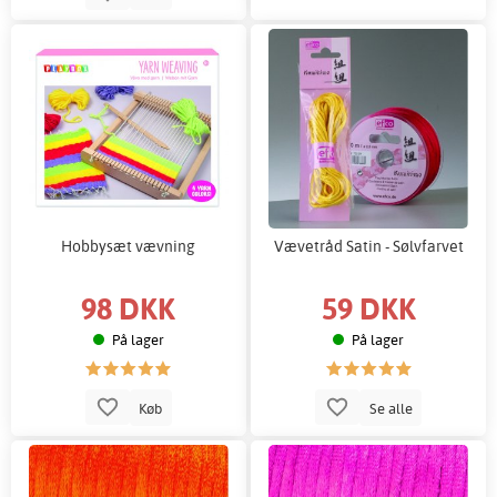
Hobbysæt vævning
Vævetråd Satin - Sølvfarvet
98 DKK
59 DKK
På lager
På lager
Køb
Se alle