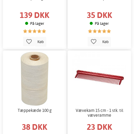
139 DKK
35 DKK
På lager
På lager
Køb
Køb
Tæppekæde 100 g
Vævekam 15 cm - 1 stk. til
væveramme
38 DKK
23 DKK