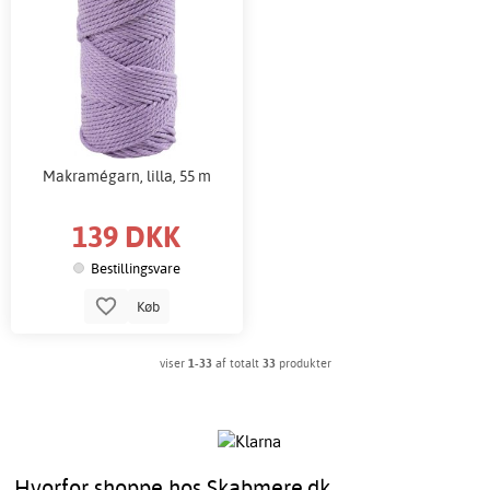
Makramégarn, lilla, 55 m
139 DKK
Bestillingsvare
Køb
viser
1-33
af totalt
33
produkter
Hvorfor shoppe hos Skabmere.dk