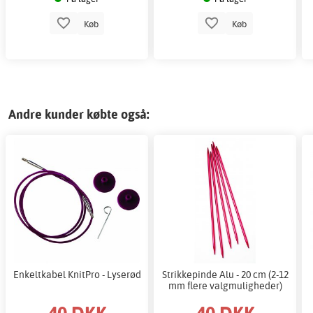
Køb
Køb
Andre kunder købte også:
Enkeltkabel KnitPro - Lyserød
Strikkepinde Alu - 20 cm (2-12
mm flere valgmuligheder)
40 DKK
40 DKK