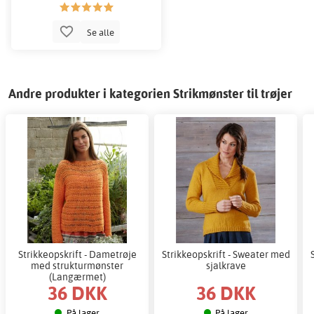
Se alle
Andre produkter i kategorien Strikmønster til trøjer
Strikkeopskrift - Dametrøje
Strikkeopskrift - Sweater med
med strukturmønster
sjalkrave
(Langærmet)
36 DKK
36 DKK
På lager
På lager