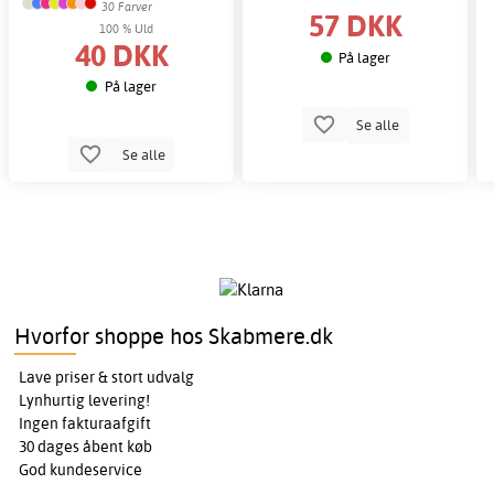
30 Farver
57 DKK
100 % Uld
40 DKK
På lager
På lager
Se alle
Se alle
Hvorfor shoppe hos Skabmere.dk
Lave priser & stort udvalg
Lynhurtig levering!
Ingen fakturaafgift
30 dages åbent køb
God kundeservice