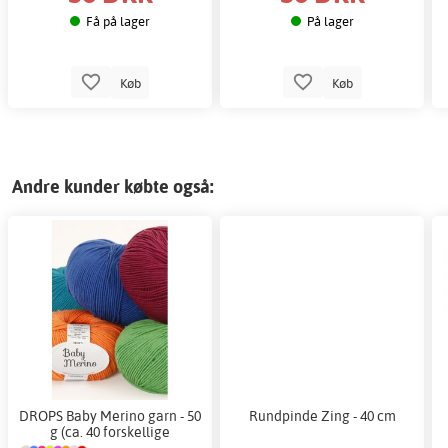
Få på lager
På lager
Køb
Køb
Andre kunder købte også:
DROPS Baby Merino garn - 50
Rundpinde Zing - 40 cm
g (ca. 40 forskellige
farvemuligheder)