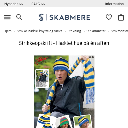
Information
Nyheder >>
SALG >>
Hjem
>
Strikke, hækle, knytte og væve
>
Strikning
>
Strikmønster
>
Strikmønste
Strikkeopskrift - Hæklet hue på én aften