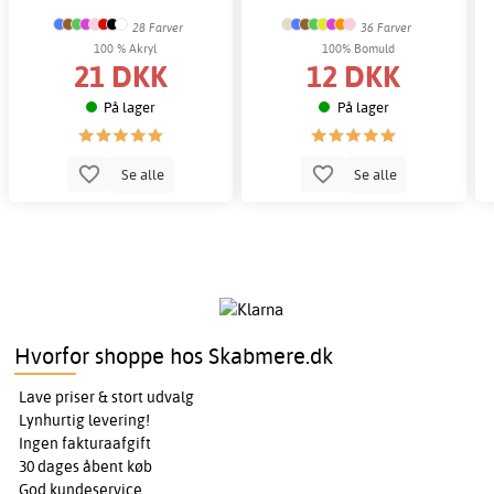
28 Farver
36 Farver
100 % Akryl
100% Bomuld
21 DKK
12 DKK
På lager
På lager
Se alle
Se alle
Hvorfor shoppe hos Skabmere.dk
Lave priser & stort udvalg
Lynhurtig levering!
Ingen fakturaafgift
30 dages åbent køb
God kundeservice