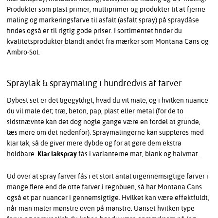
Produkter som plast primer, multiprimer og produkter til at fjerne
maling og markeringsfarve til asfalt (asfalt spray) på spraydåse
findes også er til rigtig gode priser. I sortimentet finder du
kvalitetsprodukter blandt andet fra mærker som Montana Cans og
Ambro-Sol.
Spraylak & spraymaling i hundredvis af farver
Dybest set er det ligegyldigt, hvad du vil male, og i hvilken nuance
du vil male det; træ, beton, pap, plast eller metal (for de to
sidstnævnte kan det dog nogle gange være en fordel at grunde,
læs mere om det nedenfor). Spraymalingerne kan suppleres med
klar lak, så de giver mere dybde og for at gøre dem ekstra
holdbare.
Klar lakspray
fås i varianterne mat, blank og halvmat.
Ud over at spray farver fås i et stort antal uigennemsigtige farver i
mange flere end de otte farver i regnbuen, så har Montana Cans
også et par nuancer i gennemsigtige. Hvilket kan være effektfuldt,
når man maler mønstre oven på mønstre. Uanset hvilken type