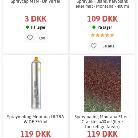
Spraycap MTN - Universal
Spraylak - Blank, halvblank
eller mat - Montana - 400 ml
3 DKK
109 DKK
På lager
På lager
Køb
Se alle
Spraymaling Montana ULTRA
Spraymaling Montana Effect
WIDE 750 ml
Crackle - 400 ml (flere
forskellige farver)
119 DKK
119 DKK