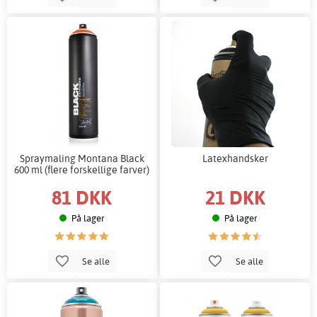
Spraymaling Montana Black
Latexhandsker
600 ml (flere forskellige farver)
81 DKK
21 DKK
På lager
På lager
Se alle
Se alle