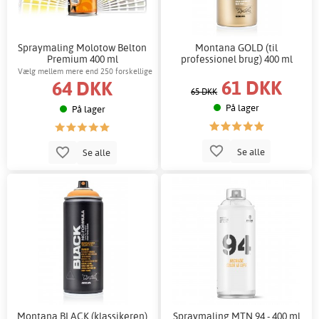
Spraymaling Molotow Belton
Montana GOLD (til
Premium 400 ml
professionel brug) 400 ml
Vælg mellem mere end 250 forskellige
61 DKK
64 DKK
farver!
65 DKK
På lager
På lager
Se alle
Se alle
Montana BLACK (klassikeren)
Spraymaling MTN 94 - 400 ml