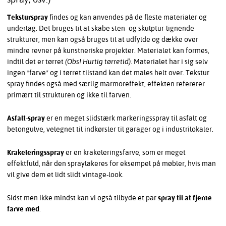
Teksturspray
findes og kan anvendes på de fleste materialer og
underlag. Det bruges til at skabe sten- og skulptur-lignende
strukturer, men kan også bruges til at udfylde og dække over
mindre revner på kunstneriske projekter. Materialet kan formes,
indtil det er tørret
(Obs! Hurtig tørretid)
. Materialet har i sig selv
ingen *farve* og i tørret tilstand kan det males helt over. Tekstur
spray findes også med særlig marmoreffekt, effekten refererer
primært til strukturen og ikke til farven.
Asfalt-spray
er en meget slidstærk markeringsspray til asfalt og
betongulve, velegnet til indkørsler til garager og i industrilokaler.
Krakeleringsspray
er en krakeleringsfarve, som er meget
effektfuld, når den spraylakeres for eksempel på møbler, hvis man
vil give dem et lidt slidt vintage-look.
Sidst men ikke mindst kan vi også tilbyde et par
spray til at fjerne
farve med
.