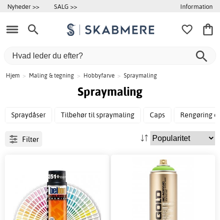
Information
Nyheder >>
SALG >>
Hjem
>
Maling & tegning
>
Hobbyfarve
>
Spraymaling
Spraymaling
Spraydåser
Tilbehør til spraymaling
Caps
Rengøring og
Filter