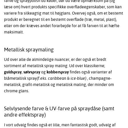
farve og spraypolish du køber, bør du være opmærksom på (og
læse om) hvert produkts specifikke overfladeegenskaber, som kan
variere fra silkeagtig mat til højglans. Overvej også, om et bestemt
produkt er beregnet til en bestemt overflade (træ, metal, plast),
eller om der kræves andet forarbejde for at få farven til at hæfte
maksimalt.
Metallisk spraymaling
Ud over alle de almindelige nuancer, er der også et bredt
sortiment af metallisk spray maling. Ud over klassikerne;
guldspray
,
sølvspray
og
kobberspray
findes også varianter af
blåmetallisk spray
(f.eks. caribbean & ice-blue)
, champagne-
metallisk, grafit-metallisk og metallisk maling, der minder om
chrome glans.
Selvlysende farve & UV-farve på spraydåse (samt
andre effektspray)
I vort udvalg findes også et lille, men fantastisk godt, udvalg af