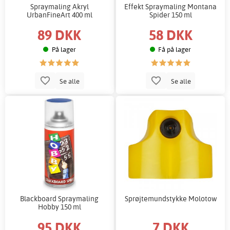
Spraymaling Akryl
Effekt Spraymaling Montana
UrbanFineArt 400 ml
Spider 150 ml
89 DKK
58 DKK
På lager
Få på lager
Se alle
Se alle
Blackboard Spraymaling
Sprøjtemundstykke Molotow
Hobby 150 ml
95 DKK
7 DKK