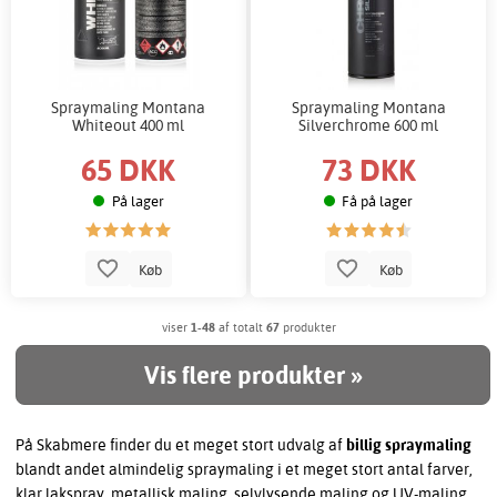
Spraymaling Montana
Spraymaling Montana
Whiteout 400 ml
Silverchrome 600 ml
65 DKK
73 DKK
På lager
Få på lager
Køb
Køb
viser
1-48
af totalt
67
produkter
Vis flere produkter »
På Skabmere finder du et meget stort udvalg af
billig spraymaling
blandt andet almindelig spraymaling i et meget stort antal farver,
klar lakspray, metallisk maling, selvlysende maling og UV-maling.