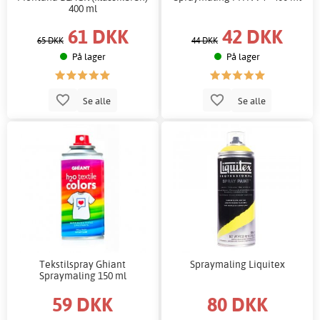
400 ml
61 DKK
42 DKK
65 DKK
44 DKK
På lager
På lager
Se alle
Se alle
Tekstilspray Ghiant
Spraymaling Liquitex
Spraymaling 150 ml
59 DKK
80 DKK