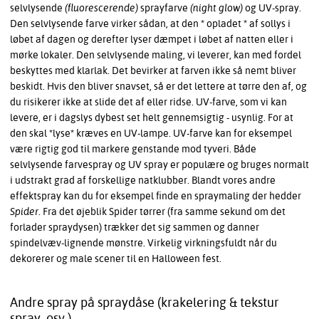
selvlysende
(fluorescerende)
sprayfarve
(night glow)
og UV-spray.
Den selvlysende farve virker sådan, at den * opladet * af sollys i
løbet af dagen og derefter lyser dæmpet i løbet af natten eller i
mørke lokaler. Den selvlysende maling, vi leverer, kan med fordel
beskyttes med klarlak. Det bevirker at farven ikke så nemt bliver
beskidt. Hvis den bliver snavset, så er det lettere at tørre den af, og
du risikerer ikke at slide det af eller ridse. UV-farve, som vi kan
levere, er i dagslys dybest set helt gennemsigtig - usynlig. For at
den skal *lyse* kræves en UV-lampe. UV-farve kan for eksempel
være rigtig god til markere genstande mod tyveri. Både
selvlysende farvespray og UV spray er populære og bruges normalt
i udstrakt grad af forskellige natklubber. Blandt vores andre
effektspray kan du for eksempel finde en spraymaling der hedder
Spider
. Fra det øjeblik Spider tørrer (fra samme sekund om det
forlader spraydysen) trækker det sig sammen og danner
spindelvæv-lignende mønstre. Virkelig virkningsfuldt når du
dekorerer og male scener til en Halloween fest.
Andre spray på spraydåse (krakelering & tekstur
spray, osv.)