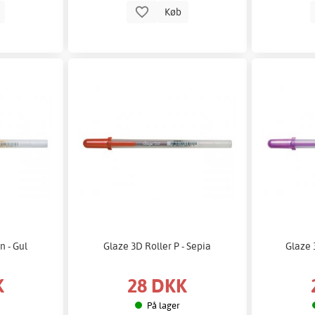
b
Køb
n - Gul
Glaze 3D Roller P - Sepia
Glaze 
K
28 DKK
På lager