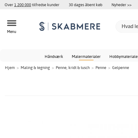
Over
1 200 000
tilfredse kunder
30 dages åbent køb
Nyheder >>
Menu
Håndværk
Malermaterialer
Hobbymateriale
Hjem
>
Maling & tegning
>
Penne, kridt & tusch
>
Penne
>
Gelpenne