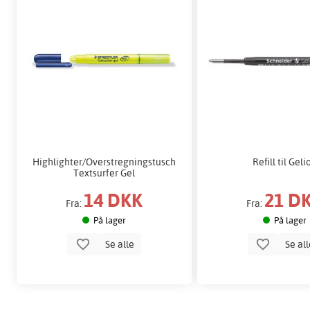
Highlighter/Overstregningstusch
Refill til Geli
Textsurfer Gel
14 DKK
21 D
Fra:
Fra:
På lager
På lager
Se alle
Se al