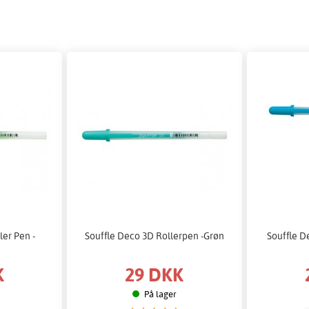
ler Pen -
Souffle Deco 3D Rollerpen -Grøn
Souffle D
K
29 DKK
På lager