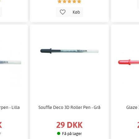
b
Køb
pen - Lilla
Souffle Deco 3D Roller Pen - Grå
Glaze 
K
29 DKK
r
Få på lager