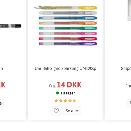
on
Uni-Ball Signo Sparkling UM120sp
Gelpe
KK
14 DKK
Fra:
Fr
På lager
le
Se alle