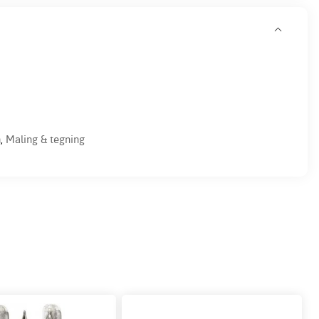
h
,
Maling & tegning