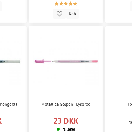
b
Køb
- Kongeblå
Metallica Gelpen - Lyserød
To
K
23 DKK
Fr
På lager