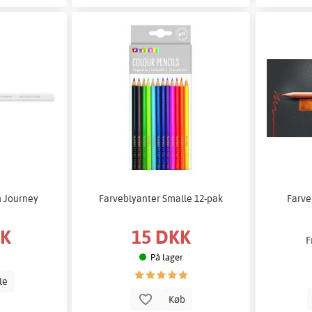
n Journey
Farveblyanter Smalle 12-pak
Farve
KK
15 DKK
F
På lager
lle
Køb