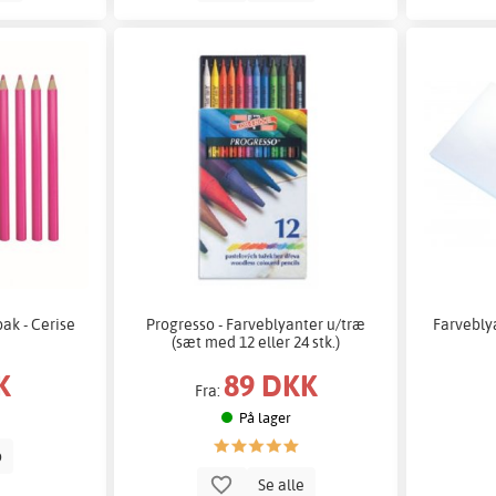
ak - Cerise
Progresso - Farveblyanter u/træ
Farvebly
(sæt med 12 eller 24 stk.)
K
89 DKK
Fra:
På lager
b
Se alle