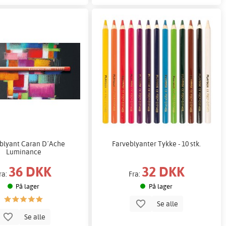
blyant Caran D´Ache
Farveblyanter Tykke - 10 stk.
Luminance
36 DKK
32 DKK
ra:
Fra:
På lager
På lager
Se alle
Se alle