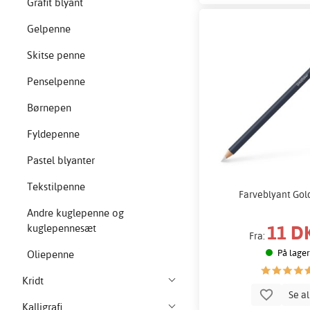
Grafit blyant
Gelpenne
Skitse penne
Penselpenne
Børnepen
Fyldepenne
Pastel blyanter
Tekstilpenne
Farveblyant Gol
Andre kuglepenne og
11 D
kuglepennesæt
Fra:
På lager
Oliepenne
Kridt
Se a
Kalligrafi