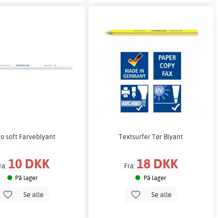
o soft Farveblyant
Textsurfer Tør Blyant
10 DKK
18 DKK
ra:
Fra:
På lager
På lager
Se alle
Se alle