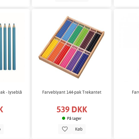
ak - lyseblå
Farveblyant 144-pak Trekantet
Far
K
539 DKK
På lager
b
Køb