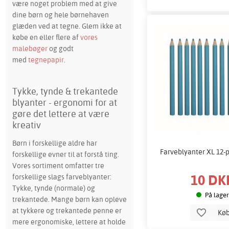
være noget problem med at give
dine børn og hele børnehaven
glæden ved at tegne. Glem ikke at
købe en eller flere af
vores
malebøger
og godt
med
tegnepapir
.
Tykke, tynde & trekantede
blyanter - ergonomi for at
gøre det lettere at være
kreativ
Børn i forskellige aldre har
Farveblyanter XL 12-p
forskellige evner til at forstå ting.
Vores sortiment omfatter tre
10 DK
forskellige slags farveblyanter:
Tykke, tynde (normale) og
På lager
trekantede. Mange børn kan opleve
at tykkere og trekantede penne er
Kø
mere ergonomiske, lettere at holde