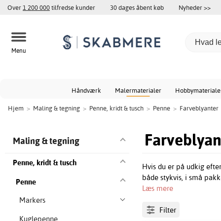
Over
1 200 000
tilfredse kunder
30 dages åbent køb
Nyheder >>
Menu
Håndværk
Malermaterialer
Hobbymateriale
Hjem
>
Maling & tegning
>
Penne, kridt & tusch
>
Penne
>
Farveblyanter
Farveblyan
Maling & tegning
Penne, kridt & tusch
Hvis du er på udkig efter
både stykvis, i små pak
Penne
Læs mere
Markers
Filter
Kuglepenne