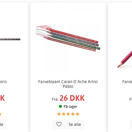
oris
Farveblyant Caran D´Ache Artist
Farv
Pablo
KK
26 DKK
Fra:
F
På lager
lle
Se alle