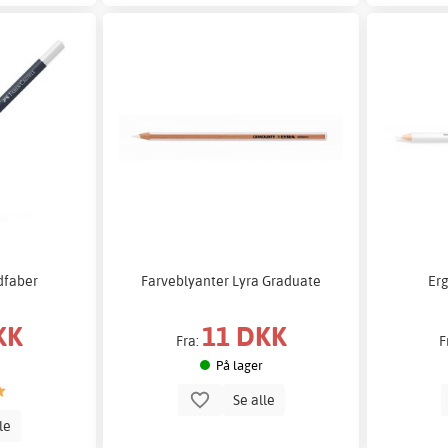
dfaber
Farveblyanter Lyra Graduate
Erg
KK
11 DKK
Fra:
F
På lager
Se alle
lle