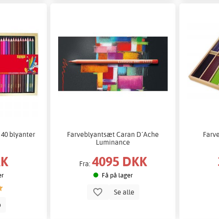
 40 blyanter
Farveblyantsæt Caran D´Ache
Farv
Luminance
KK
4095 DKK
Fra:
er
Få på lager
Se alle
b