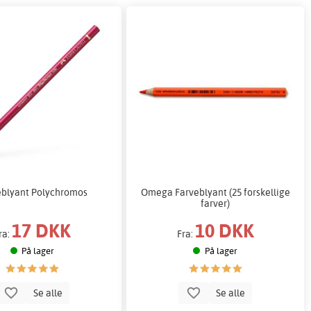
eblyant Polychromos
Omega Farveblyant (25 forskellige
farver)
17 DKK
10 DKK
ra:
Fra:
På lager
På lager
Se alle
Se alle