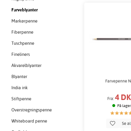
Farveblyanter
Markørpenne
Fiberpenne
Tuschpenne
Fineliners
Akvarelblyanter
Blyanter
Farvepenne N
India ink
4 D
Stiftpenne
Fra:
På lager
Overstregningspenne
Whiteboard penne
Se a