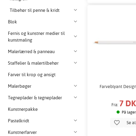
Tilbehør til penne & kridt
Blok
Fernis og kunstner medier til
kunstmaling
Malerlærred & panneau
Staffelier & malertilbehør
Farver til krop og ansigt
Malerbøger
Farveblyant Desig
Tegneplader & tegneplader
7 D
Fra:
Kunstnerpakke
På lager
Pastelkridt
Se a
Kunstnerfarver