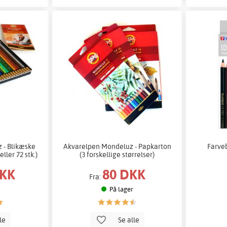
 - Blikæske
Akvarelpen Mondeluz - Papkarton
Farve
eller 72 stk.)
(3 forskellige størrelser)
DKK
80 DKK
Fra:
På lager
lle
Se alle