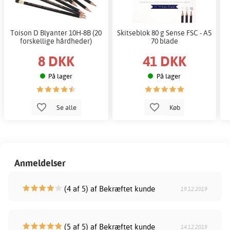
Toison D Blyanter 10H-8B (20
Skitseblok 80 g Sense FSC - A5
forskellige hårdheder)
70 blade
8 DKK
41 DKK
På lager
På lager
Se alle
Køb
Anmeldelser
(4 af 5) af Bekræftet kunde
19.12.2019
(5 af 5) af Bekræftet kunde
14.12.2019