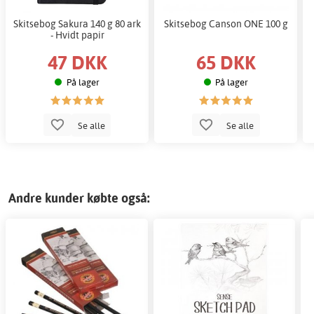
Skitsebog Sakura 140 g 80 ark
Skitsebog Canson ONE 100 g
- Hvidt papir
47 DKK
65 DKK
På lager
På lager
Se alle
Se alle
Andre kunder købte også: