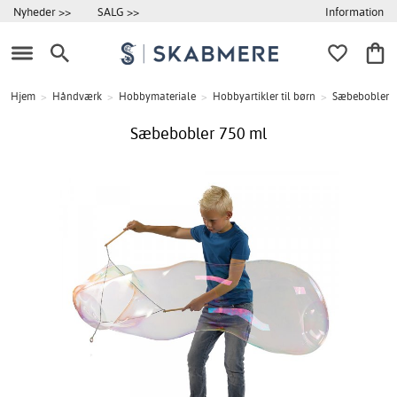
Information
Nyheder >>
SALG >>
Hjem
>
Håndværk
>
Hobbymateriale
>
Hobbyartikler til børn
>
Sæbebobler
Sæbebobler 750 ml