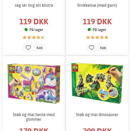
Jag lär mig att klistra
Strikkelise (med garn)
119 DKK
119 DKK
På lager
På lager
Køb
Køb
Støb og mal heste med
Støb og mal dinosaurer
glimmer
179 DKK
209 DKK