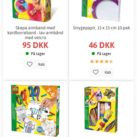
Skapa armband med
Strygepapir, 15 x 15 cm 10-pak
kardborreband - lav armbånd
med velcro
95 DKK
46 DKK
På lager
På lager
Køb
Køb