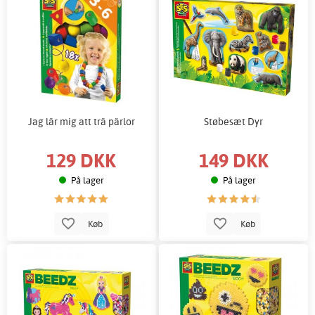
Jag lär mig att trä pärlor
Støbesæt Dyr
129 DKK
149 DKK
På lager
På lager
Køb
Køb