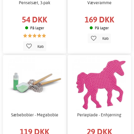
Penselsæt, 3-pak
Væveramme
54 DKK
169 DKK
På lager
På lager
Køb
Køb
Sæbebobler - Megaboble
Perleplade - Enhjørning
119 DKK
29 DKK