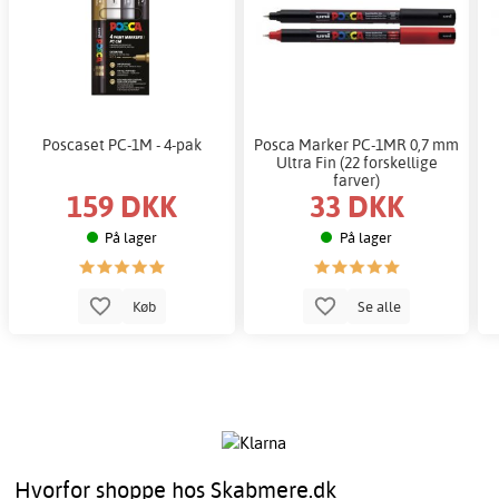
Poscaset PC-1M - 4-pak
Posca Marker PC-1MR 0,7 mm
Ultra Fin (22 forskellige
farver)
159 DKK
33 DKK
På lager
På lager
Køb
Se alle
Hvorfor shoppe hos Skabmere.dk