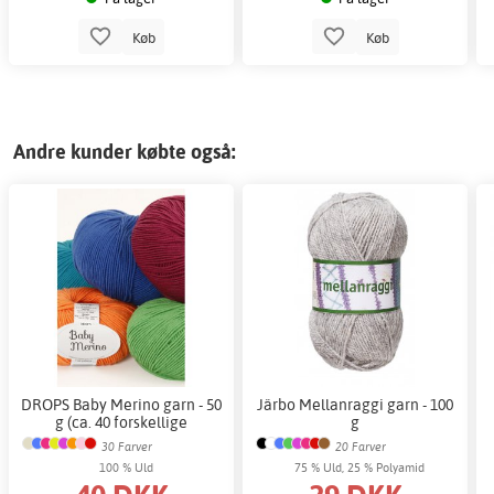
Køb
Køb
Andre kunder købte også:
DROPS Baby Merino garn - 50
Järbo Mellanraggi garn - 100
g (ca. 40 forskellige
g
farvemuligheder)
30 Farver
20 Farver
100 % Uld
75 % Uld, 25 % Polyamid