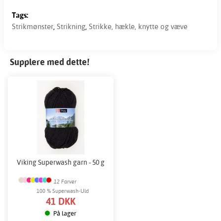
Tags:
Strikmønster
,
Strikning
,
Strikke, hækle, knytte og væve
Supplere med dette!
Viking Superwash garn - 50 g
12 Farver
100 % Superwash-Uld
41 DKK
På lager