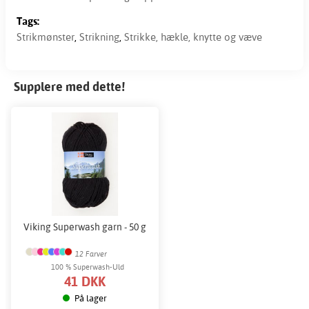
Tags:
Strikmønster
,
Strikning
,
Strikke, hækle, knytte og væve
Supplere med dette!
Viking Superwash garn - 50 g
12 Farver
100 % Superwash-Uld
41 DKK
På lager