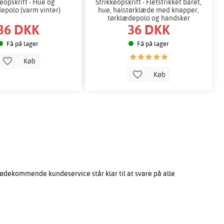
keopskrift - Hue og
Strikkeopskrift - Fletstrikket baret,
epolo (varm vinter)
hue, halstørklæde med knapper,
tørklædepolo og handsker
36 DKK
36 DKK
Få på lager
Få på lager
Køb
Køb
ødekommende kundeservice står klar til at svare på alle