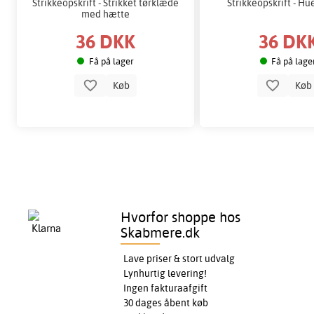
Strikkeopskrift - Strikket tørklæde
Strikkeopskrift - H
med hætte
36 DKK
36 DK
Få på lager
Få på lage
Køb
Kø
Hvorfor shoppe hos
Skabmere.dk
Lave priser & stort udvalg
Lynhurtig levering!
Ingen fakturaafgift
30 dages åbent køb