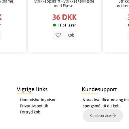
ue (dame)
Strikkeopskrift - Strikket tørklæde
Strik
med Flæser
tørklæd
K
36 DKK
r
Få på lager
b
Køb
Vigtige links
Kundesupport
Handelsbetingelser
Vores kvalificerede og im
Privatlivspolitik
spørgsmål til dit køb.
Fortryd køb
Kundeservice