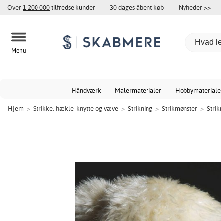
Over
1 200 000
tilfredse kunder
30 dages åbent køb
Nyheder >>
Menu
Håndværk
Malermaterialer
Hobbymateriale
Hjem
>
Strikke, hækle, knytte og væve
>
Strikning
>
Strikmønster
>
Strik