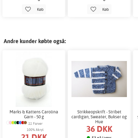
Køb
Køb
Andre kunder købte også:
Marks & Kattens Carolina
Strikkeopskrift - Stribet
Garn - 50 g
cardigan, Sweater, Bukser og
Hue
11 Farver
36 DKK
100% Akryl
21 DKK
Få på lager