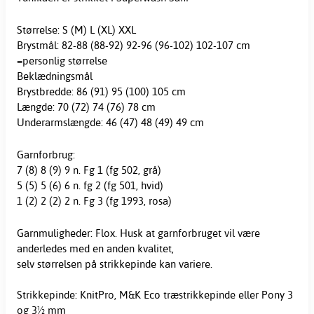
Størrelse: S (M) L (XL) XXL
Brystmål: 82-88 (88-92) 92-96 (96-102) 102-107 cm
=personlig størrelse
Beklædningsmål
Brystbredde: 86 (91) 95 (100) 105 cm
Længde: 70 (72) 74 (76) 78 cm
Underarmslængde: 46 (47) 48 (49) 49 cm
Garnforbrug:
7 (8) 8 (9) 9 n. Fg 1 (fg 502, grå)
5 (5) 5 (6) 6 n. fg 2 (fg 501, hvid)
1 (2) 2 (2) 2 n. Fg 3 (fg 1993, rosa)
Garnmuligheder: Flox. Husk at garnforbruget vil være
anderledes med en anden kvalitet,
selv størrelsen på strikkepinde kan variere.
Strikkepinde: KnitPro, M&K Eco træstrikkepinde eller Pony 3
og 3½ mm