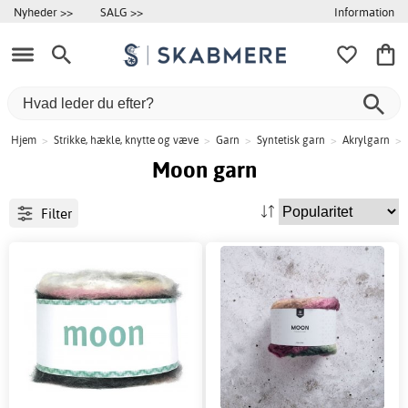
Information
Nyheder >>
SALG >>
Hjem
>
Strikke, hækle, knytte og væve
>
Garn
>
Syntetisk garn
>
Akrylgarn
>
Moon garn
Filter