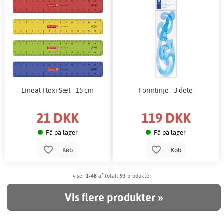
Lineal Flexi Sæt - 15 cm
Formlinje - 3 dele
21 DKK
119 DKK
Få på lager
Få på lager
Køb
Køb
viser
1-48
af totalt
93
produkter
Vis flere produkter »