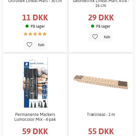
Ultroflex Lineal Mars - 30 cm
Geometrisk Lineal Mars Xtra -
16 cm
11 DKK
29 DKK
På lager
På lager
Køb
Køb
Permanente Markers
Trælineal - 2 m
Lumocolor Mix - 4-pak
59 DKK
55 DKK