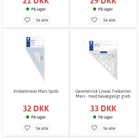
21 DKK
29 DKK
På lager
På lager
Se alle
Se alle
Vinkellineal Mars Spids
Geometrisk Lineal Trekantet
Mars - med bevægeligt greb
32 DKK
33 DKK
På lager
På lager
Se alle
Se alle