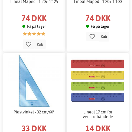
Lineal Maped - 1:20> 1:125
Lineal Maped - 1:20> 1:100
74 DKK
74 DKK
Få på lager
Få på lager
Køb
Køb
Plastvinkel - 32 cm/60°
Lineal 17 cm for
venstrehåndede
33 DKK
14 DKK