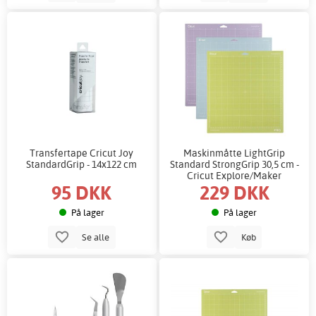
Transfertape Cricut Joy
Maskinmåtte LightGrip
StandardGrip - 14x122 cm
Standard StrongGrip 30,5 cm -
Cricut Explore/Maker
95 DKK
229 DKK
På lager
På lager
Se alle
Køb