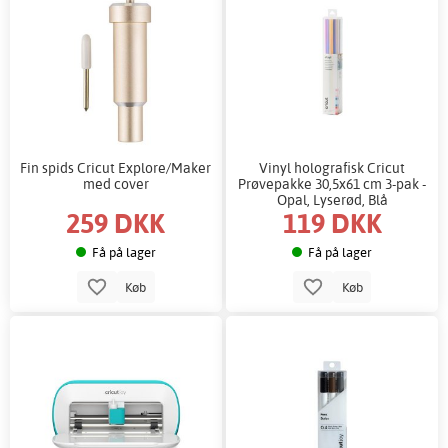
Fin spids Cricut Explore/Maker
Vinyl holografisk Cricut
med cover
Prøvepakke 30,5x61 cm 3-pak -
Opal, Lyserød, Blå
259 DKK
119 DKK
Få på lager
Få på lager
Køb
Køb