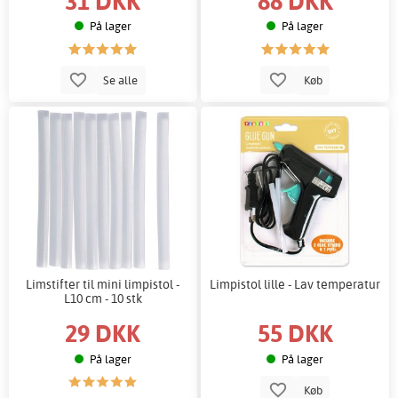
31 DKK
88 DKK
På lager
På lager
Se alle
Køb
Limstifter til mini limpistol -
Limpistol lille - Lav temperatur
L10 cm - 10 stk
29 DKK
55 DKK
På lager
På lager
Køb