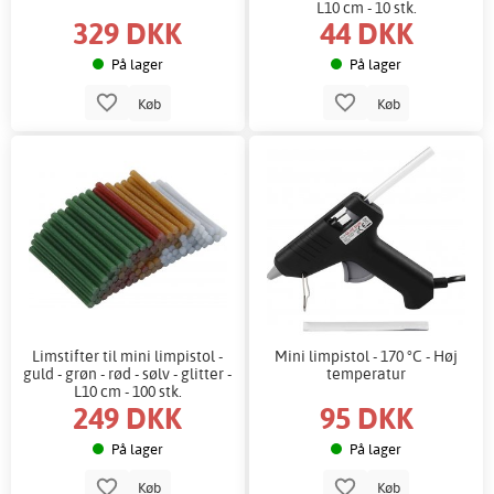
L10 cm - 10 stk.
329 DKK
44 DKK
På lager
På lager
Køb
Køb
Limstifter til mini limpistol -
Mini limpistol - 170 °C - Høj
guld - grøn - rød - sølv - glitter -
temperatur
L10 cm - 100 stk.
249 DKK
95 DKK
På lager
På lager
Køb
Køb