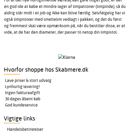
For at det nye hurtiglimende værktøj kan gøre noget godt, er det
en god ide at købe et mindre lager af limpatroner (limpinde), så du
aldrig står midt i et job og ikke kan blive færdig. Selvfølgelig har vi
også limpistoler med smeltelim vedlagt i pakken, og det du først
og fremmest skal være opmærksom på, når du bestiller disse, er at
vide, at de har den diameter, der passer til netop din limpistol.
Hvorfor shoppe hos Skabmere.dk
Lave priser & stort udvalg
Lynhurtig levering!
Ingen fakturaafgift
30 dages åbent køb
God kundeservice
Vigtige links
Handelsbetingelser