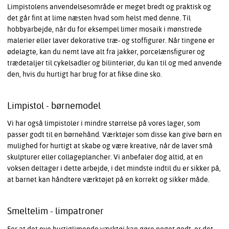
Limpistolens anvendelsesområde er meget bredt og praktisk og
det går fint at lime næsten hvad som helst med denne. Til
hobbyarbejde, når du for eksempel limer mosaik i mønstrede
malerier eller laver dekorative træ- og stoffigurer. Når tingene er
ødelagte, kan du nemt lave alt fra jakker, porcelænsfigurer og
trædetaljer til cykelsadler og bilinteriør, du kan til og med anvende
den, hvis du hurtigt har brug for at fikse dine sko.
Limpistol - børnemodel
Vi har også limpistoler i mindre størrelse på vores lager, som
passer godt til en børnehånd. Værktøjer som disse kan give børn en
mulighed for hurtigt at skabe og være kreative, når de laver små
skulpturer eller collageplancher. Vi anbefaler dog altid, at en
voksen deltager i dette arbejde, i det mindste indtil du er sikker på,
at barnet kan håndtere værktøjet på en korrekt og sikker måde.
Smeltelim - limpatroner