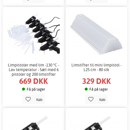
Limpistoler med lim -130 °C -
Limstifter til mini limpistol -
Lav temperatur - Sæt med 6
L25 cm - 80 stk
pistoler og 200 limstifter
669 DKK
329 DKK
Få på lager
Få på lager
Køb
Køb