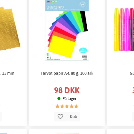
k. 13 mm
Farvet papir A4, 80 g, 100 ark
Gl
98 DKK
På lager
b
Køb