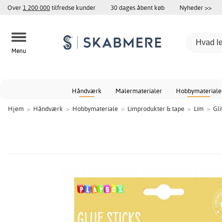
Over
1 200 000
tilfredse kunder
30 dages åbent køb
Nyheder >>
Menu
Håndværk
Malermaterialer
Hobbymateriale
Hjem
>
Håndværk
>
Hobbymateriale
>
Limprodukter & tape
>
Lim
>
Gli