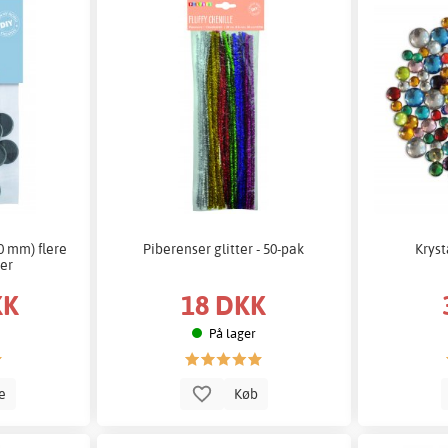
0 mm) flere
Piberenser glitter - 50-pak
Krys
er
KK
18 DKK
På lager
le
Køb