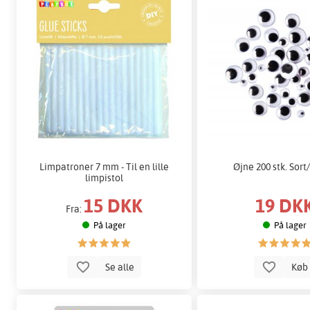
Limpatroner 7 mm - Til en lille
Øjne 200 stk. Sor
limpistol
15 DKK
19 DK
Fra:
På lager
På lager
Se alle
Kø