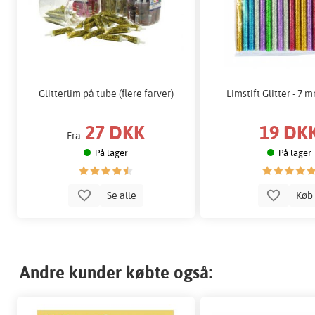
Glitterlim på tube (flere farver)
Limstift Glitter - 7 
27 DKK
19 DK
Fra:
På lager
På lager
Se alle
Kø
Andre kunder købte også: