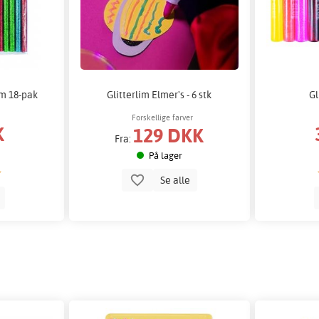
mm 18-pak
Glitterlim Elmer's - 6 stk
Gl
Forskellige farver
K
129 DKK
Fra:
På lager
Se alle
b