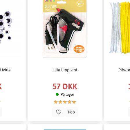
t/Hvide
Lille limpistol
Pibere
K
57 DKK
På lager
b
Køb