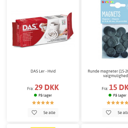
DAS Ler - Hvid
Runde magneter (15-2
valgmulighed
29 DKK
15 D
Fra:
Fra:
På lager
På lager
Se alle
Se al