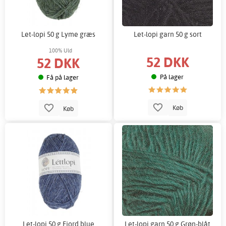
Let-lopi 50 g Lyme græs
Let-lopi garn 50 g sort
100% Uld
52 DKK
52 DKK
På lager
Få på lager
Køb
Køb
Let-lopi 50 g Fjord blue
Let-lopi garn 50 g Grøn-blåt