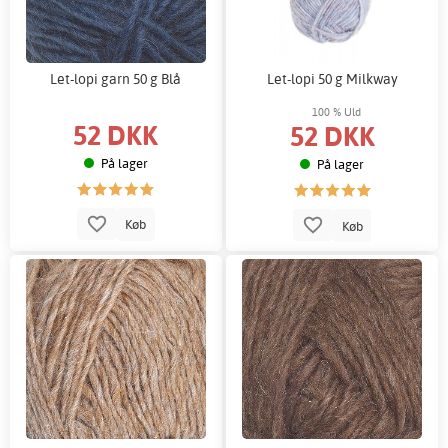
Let-lopi garn 50 g Blå
Let-lopi 50 g Milkway
100 % Uld
52 DKK
52 DKK
På lager
På lager
Køb
Køb