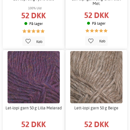
Mel.
100% Uld
52 DKK
52 DKK
På lager
På lager
Køb
Køb
Let-lopi garn 50 g Lilla Melerad
Lett-lopi garn 50 g Beige
52 DKK
52 DKK