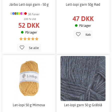
Järbo Lett-lopi garn - 50 g
Lett-lopi garn 50g Rød
38 Farver
47 DKK
100 % Uld
52 DKK
På lager
På lager
Køb
Se alle
Let-lopi 50 g Mimosa
Let-lopi garn 50 g Gråblå