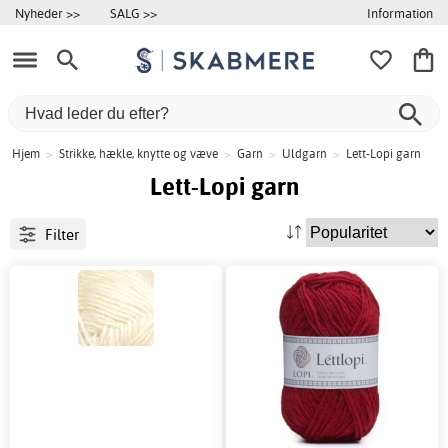
Information
Nyheder >>
SALG >>
Hjem
>
Strikke, hækle, knytte og væve
>
Garn
>
Uldgarn
>
Lett-Lopi garn
Lett-Lopi garn
Filter