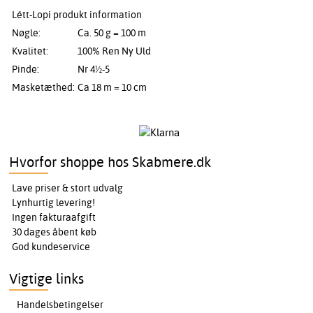
Létt-Lopi produkt information
Nøgle:
Ca. 50 g = 100 m
Kvalitet:
100% Ren Ny Uld
Pinde:
Nr 4½-5
Masketæthed:
Ca 18 m = 10 cm
Hvorfor shoppe hos Skabmere.dk
Lave priser & stort udvalg
Lynhurtig levering!
Ingen fakturaafgift
30 dages åbent køb
God kundeservice
Vigtige links
Handelsbetingelser