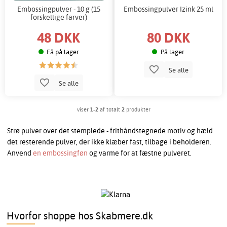
Embossingpulver - 10 g (15
Embossingpulver Izink 25 ml
forskellige farver)
48 DKK
80 DKK
Få på lager
På lager
Se alle
Se alle
viser
1-2
af totalt
2
produkter
Strø pulver over det stemplede - frithåndstegnede motiv og hæld
det resterende pulver, der ikke klæber fast, tilbage i beholderen.
Anvend
en embossingføn
og varme for at fæstne pulveret.
Hvorfor shoppe hos Skabmere.dk