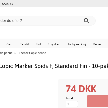
SALG >>
Garn
Tekstil
Stof
Smykker
Hobbyværktøj
Perler
pic-penne
>
Tilbehør Copic-penne
Copic Marker Spids F, Standard Fin - 10-pa
74 DKK
Antal: