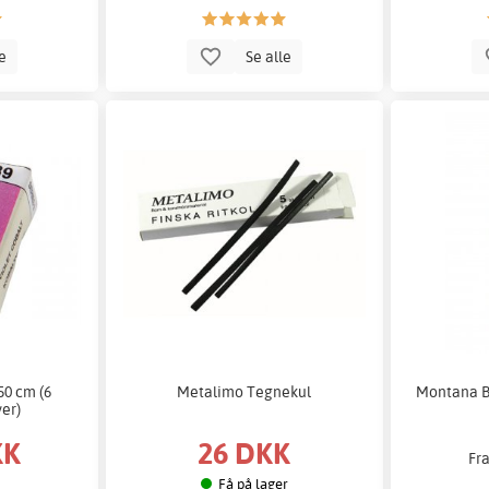
le
Se alle
50 cm (6
Metalimo Tegnekul
Montana BL
ver)
KK
26 DKK
Fr
Få på lager