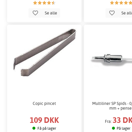
Se alle
Se al
Copic pincet
Multiliner SP Spids - 0
mm + pense
109 DKK
33 D
Fra:
Få på lager
På lager