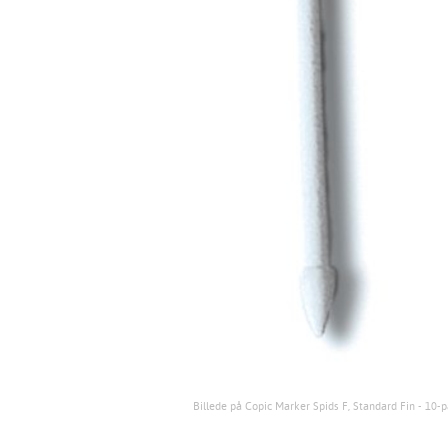
Billede på Copic Marker Spids F, Standard Fin - 10-