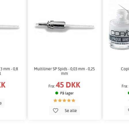
,3 mm - 0,8
Multiliner SP Spids - 0,03 mm - 0,25
Cop
l
mm
KK
45 DKK
Fra:
Fra
På lager
le
Se alle