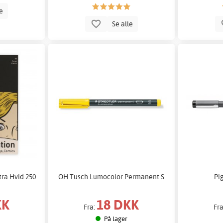
le
Se alle
tra Hvid 250
OH Tusch Lumocolor Permanent S
Pi
KK
18 DKK
Fra:
Fr
På lager