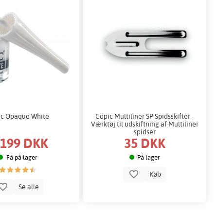
ic Opaque White
Copic Multiliner SP Spidsskifter -
Værktøj til udskiftning af Multiliner
spidser
199 DKK
35 DKK
:
Få på lager
På lager
Køb
Se alle