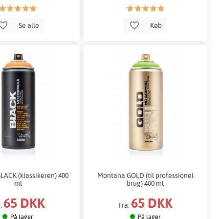
Se alle
Køb
ACK (klassikeren) 400
Montana GOLD (til professionel
ml
brug) 400 ml
65 DKK
65 DKK
a:
Fra:
På lager
På lager