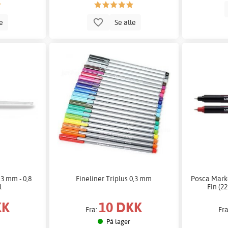
le
Se alle
,3 mm - 0,8
Fineliner Triplus 0,3 mm
Posca Mark
l
Fin (22
KK
10 DKK
Fra:
Fr
På lager