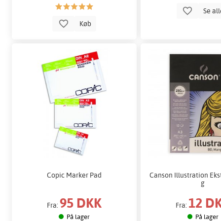
Se al
Køb
Copic Marker Pad
Canson Illustration Eks
g
95 DKK
12 D
Fra:
Fra:
På lager
På lager