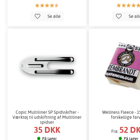
Se alle
Se al
Copic Multiliner SP Spidsskifter -
Wellness Fleece - 1
Værktøj til udskiftning af Multiliner
forskellige far
spidser
35 DKK
52 D
Fra:
På lager
På lager