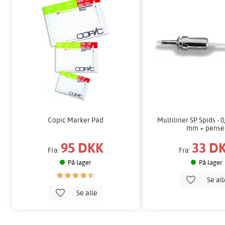
Copic Marker Pad
Multiliner SP Spids - 0
mm + pense
95 DKK
33 D
Fra:
Fra:
På lager
På lager
Se al
Se alle