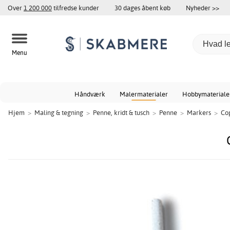
Over
1 200 000
tilfredse kunder
30 dages åbent køb
Nyheder >>
Menu
Håndværk
Malermaterialer
Hobbymateriale
Hjem
>
Maling & tegning
>
Penne, kridt & tusch
>
Penne
>
Markers
>
Co