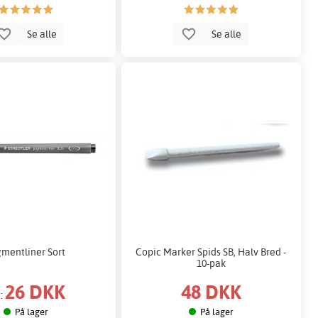
Se alle
Se alle
gmentliner Sort
Copic Marker Spids SB, Halv Bred -
10-pak
26 DKK
48 DKK
a:
På lager
På lager