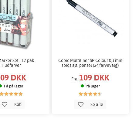
arker Set - 12-pak -
Copic Multiliner SP Colour 0,3 mm
Hudfarver
spids alt. pensel (24 farvevalg)
809 DKK
109 DKK
Fra:
Få på lager
På lager
Køb
Se alle