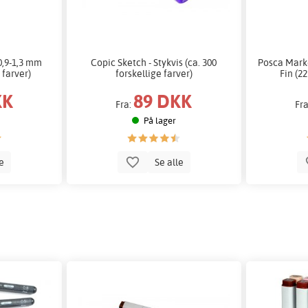
0,9-1,3 mm
Copic Sketch - Stykvis (ca. 300
Posca Mark
 farver)
forskellige farver)
Fin (22
KK
89 DKK
Fra:
Fr
På lager
le
Se alle