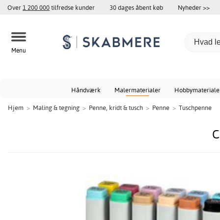
Over
1 200 000
tilfredse kunder
30 dages åbent køb
Nyheder >>
Menu
Håndværk
Malermaterialer
Hobbymateriale
Hjem
>
Maling & tegning
>
Penne, kridt & tusch
>
Penne
>
Tuschpenne
C