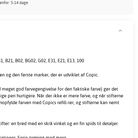
denfor: 5-14 dage
1, B21, B02, BG02, G02, E31, E21, E13, 100
en og den første marker, der er udviklet af Copic.
meget god farvegengivelse for den faktiske farve) gør det
ge pen hurtigere. Når der ikke er mere farve, og når stifterne
nopfylde farven med Copics refill-rør, og stifterne kan nemt
fter: en bred med en skrå vinkel og en fin spids til detaljer.
rationer, Serie-tegning med mere.