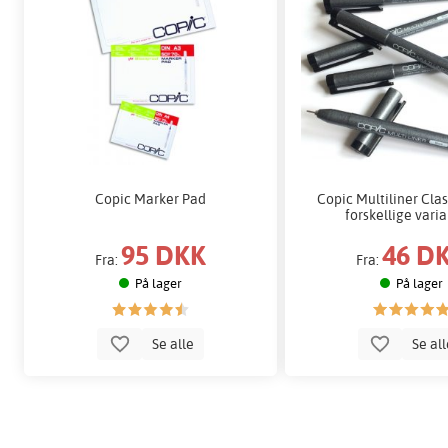
Copic Marker Pad
Copic Multiliner Class
forskellige varia
95 DKK
46 D
Fra:
Fra:
På lager
På lager
Se alle
Se al