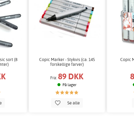
ic sort (8
Copic Marker - Stykvis (ca. 145
Copic M
nter)
forskellige farver)
KK
89 DKK
Fra:
På lager
le
Se alle