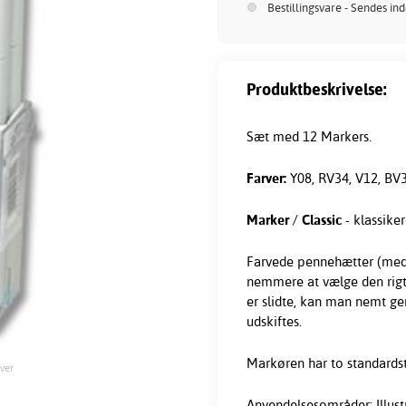
Bestillingsvare - Sendes in
Produktbeskrivelse:
Sæt med 12 Markers.
Farver:
Y08, RV34, V12, BV3
Marker
/
Classic
- klassiker
Farvede pennehætter (med 
nemmere at vælge den rigti
er slidte, kan man nemt ge
udskiftes.
Markøren har to standardsti
ver
Anvendelsesområder: Illust