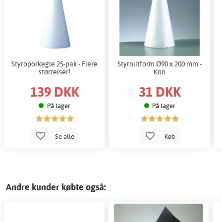
Styroporkegle 25-pak - Flere
Styrolitform Ø90 x 200 mm -
størrelser!
Kon
139 DKK
31 DKK
På lager
På lager
Se alle
Køb
Andre kunder købte også: