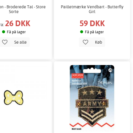
on - Broderede Tal - Store
Pailletmærke Vendbart - Butterfly
Sorte
Girl
26 DKK
59 DKK
ra:
Få på lager
Få på lager
Se alle
Køb