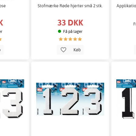
ose
Stofmærke Røde hjerter små 2 stk.
Applikatio
K
33 DKK
F
er
Få på lager
b
Køb