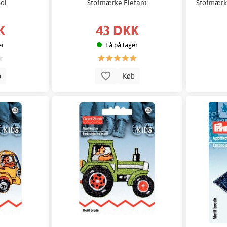
ol
Stofmærke Elefant
Stofmærke
K
43 DKK
er
Få på lager
b
Køb