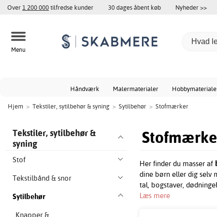
Over
1 200 000
tilfredse kunder
30 dages åbent køb
Nyheder >>
Menu
Håndværk
Malermaterialer
Hobbymateriale
Hjem
>
Tekstiler, sytilbehør & syning
>
Sytilbehør
>
Stofmærker
Stofmærke
Tekstiler, sytilbehør &
syning
Stof
Her finder du masser af
dine børn eller dig sel
Tekstilbånd & snor
tal, bogstaver, dødninge
Læs mere
Sytilbehør
Knapper &