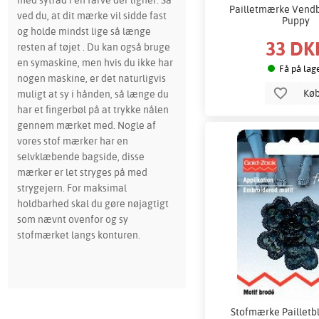
Pailletmærke Vendb
ved du, at dit mærke vil sidde fast
Puppy
og holde mindst lige så længe
33 DK
resten af tøjet . Du kan også bruge
en symaskine, men hvis du ikke har
Få på lag
nogen maskine, er det naturligvis
Kø
muligt at sy i hånden, så længe du
har et fingerbøl på at trykke nålen
gennem mærket med. Nogle af
vores stof mærker har en
selvklæbende bagside, disse
mærker er let stryges på med
strygejern. For maksimal
holdbarhed skal du gøre nøjagtigt
som nævnt ovenfor og sy
stofmærket langs konturen.
Stofmærke Pailletb