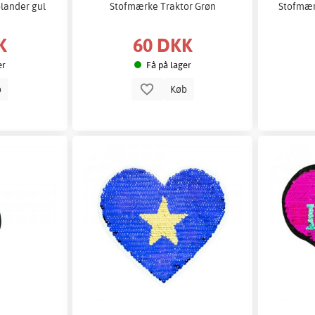
lander gul
Stofmærke Traktor Grøn
Stofmær
K
60 DKK
er
Få på lager
b
Køb