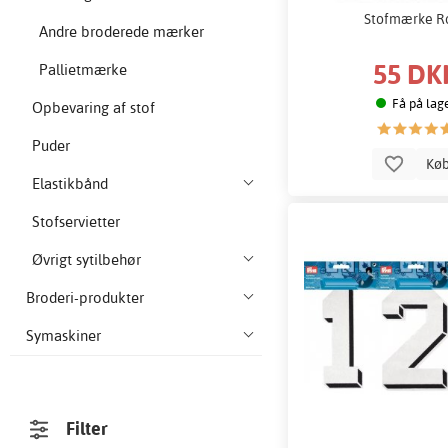
Stofmærke R
Andre broderede mærker
55 DK
Pallietmærke
Få på lag
Opbevaring af stof
Puder
Kø
Elastikbånd
Stofservietter
Øvrigt sytilbehør
Broderi-produkter
Symaskiner
Filter