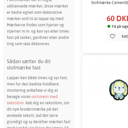
Stofmærke Cementb
udstansede mærker, disse mærker
er bedre egnet som dekorative
60 DK
mærker end til at lappe tøj med.
Mærkerne findes som hjerter og
Få på lag
stjerner m.m. og kan sys eller limes
Kø
fast på tasker, gardiner eller andre
ting som skal dekoreres.
Sådan sætter du dit
stofmærke fast
Lapper kan både limes og sys fast,
men for den bedste holdbare
montering anbefale vi dig at
besøge vores
sortiment med
tekstillim
. Køb dig en tekstillim, lim
dit nye broderimærke på det
ønskede tekstil, lad det tørre
grundigt og sy derefter mærket fast
med sytråd i en farve der ligner. Så