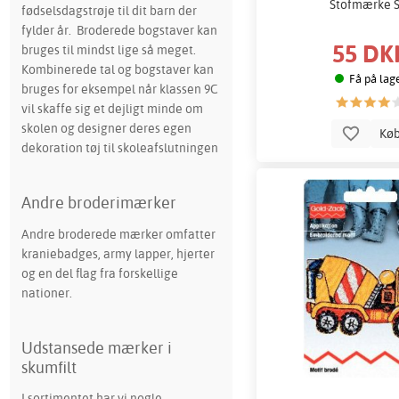
Stofmærke S
fødselsdagstrøje til dit barn der
fylder år. Broderede bogstaver kan
55 DK
bruges til mindst lige så meget.
Kombinerede tal og bogstaver kan
Få på lag
bruges for eksempel når klassen 9C
vil skaffe sig et dejligt minde om
skolen og designer deres egen
Kø
dekoration tøj til skoleafslutningen
Andre broderimærker
Andre broderede mærker omfatter
kraniebadges, army lapper, hjerter
og en del flag fra forskellige
nationer.
Udstansede mærker i
skumfilt
I sortimentet har vi nogle