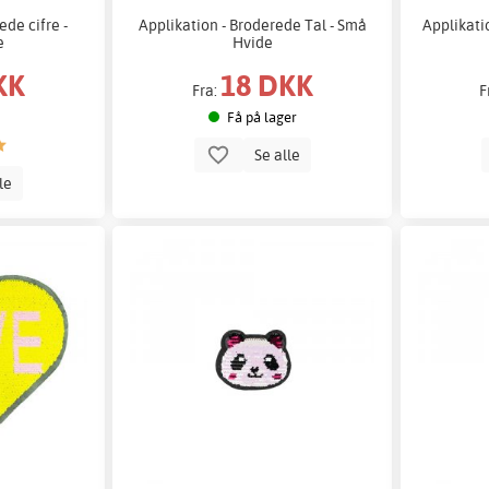
ede cifre -
Applikation - Broderede Tal - Små
Applikati
e
Hvide
KK
18 DKK
Fra:
F
Få på lager
Se alle
lle