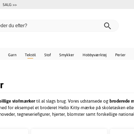
SALG >>
Garn
Tekstil
Stof
Smykker
Hobbyværktøj
Perler
r
billige stofmærker
til al slags brug. Vores udstansede og
broderede 
v med for eksempel et broderet Hello Kitty-mærke på skoletasken elle
hoveder, tegneseriefigurer, hjerter, blomster samt forskellige nationa