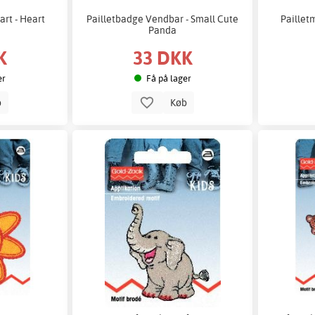
rt - Heart
Pailletbadge Vendbar - Small Cute
Paillet
Panda
K
33 DKK
er
Få på lager
b
Køb