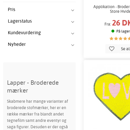
Applikation - Broder
Pris
Store Hvid
26 D
Lagerstatus
Fra:
På lager
Kundevurdering
Nyheder
Se a
Lapper - Broderede
mærker
Skabmere har mange varianter af
broderede stofmærker, her er en
række mærker fra blandt andet
tegnefilm samt andre eventyr og
saga figurer. Desuden er der også