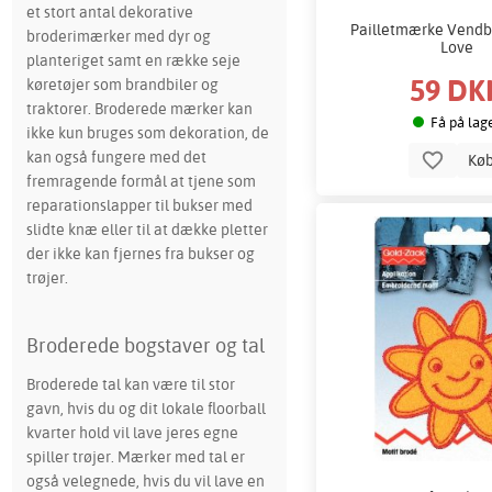
et stort antal dekorative
Pailletmærke Vendba
broderimærker med dyr og
Love
planteriget samt en række seje
59 DK
køretøjer som brandbiler og
traktorer. Broderede mærker kan
Få på lag
ikke kun bruges som dekoration, de
kan også fungere med det
Kø
fremragende formål at tjene som
reparationslapper til bukser med
slidte knæ eller til at dække pletter
der ikke kan fjernes fra bukser og
trøjer.
Broderede bogstaver og tal
Broderede tal kan være til stor
gavn, hvis du og dit lokale floorball
kvarter hold vil lave jeres egne
spiller trøjer. Mærker med tal er
også velegnede, hvis du vil lave en