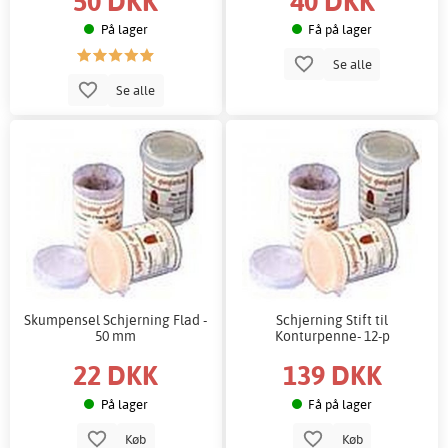
50 DKK
40 DKK
På lager
Få på lager
Se alle
Se alle
Skumpensel Schjerning Flad -
Schjerning Stift til
50 mm
Konturpenne- 12-p
22 DKK
139 DKK
På lager
Få på lager
Køb
Køb