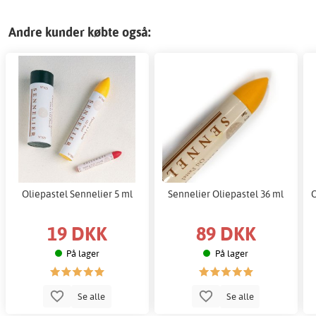
Andre kunder købte også:
Oliepastel Sennelier 5 ml
Sennelier Oliepastel 36 ml
O
19 DKK
89 DKK
På lager
På lager
Se alle
Se alle