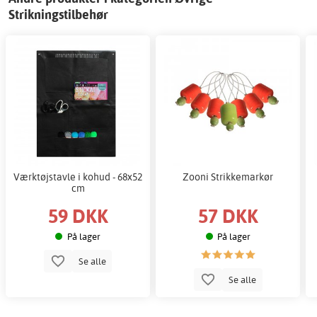
Strikningstilbehør
Værktøjstavle i kohud - 68x52
Zooni Strikkemarkør
cm
59 DKK
57 DKK
På lager
På lager
Se alle
Se alle