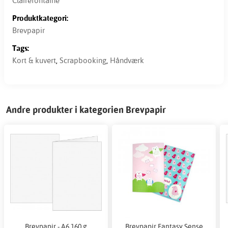
Clairefontaine
Produktkategori:
Brevpapir
Tags:
Kort & kuvert
,
Scrapbooking
,
Håndværk
Andre produkter i kategorien Brevpapir
Brevpapir - A6 160 g
Brevpapir Fantasy Sense