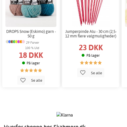
DROPS Snow (Eskimo) garn -
Jumperpinde Alu - 30 cm (2,5-
50 g
12 mm flere valgmuligheder)
29 Farver
23 DKK
100 % Uld
18 DKK
På lager
På lager
Se alle
Se alle
Hvorfor shoppe hos Skabmere.dk