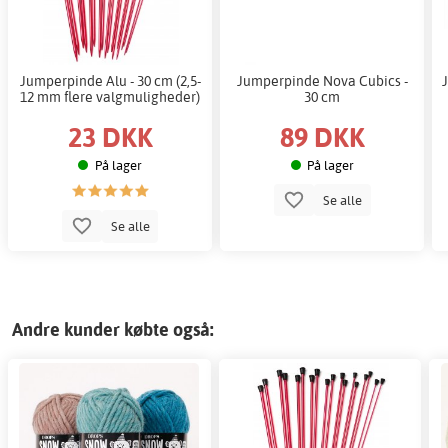
Jumperpinde Alu - 30 cm (2,5-
Jumperpinde Nova Cubics -
12 mm flere valgmuligheder)
30 cm
23 DKK
89 DKK
På lager
På lager
Se alle
Se alle
Andre kunder købte også: