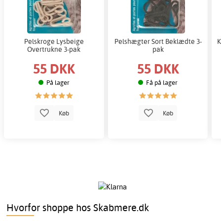
Pelskroge Lysbeige
Pelshægter Sort Beklædte 3-
K
Overtrukne 3-pak
pak
55 DKK
55 DKK
På lager
Få på lager
Køb
Køb
Hvorfor shoppe hos Skabmere.dk