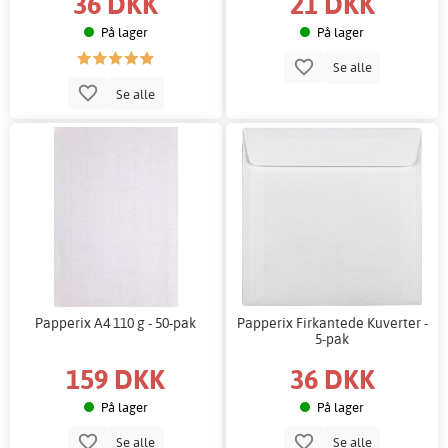
36 DKK
21 DKK
På lager
På lager
Se alle
Se alle
Papperix A4 110 g - 50-pak
Papperix Firkantede Kuverter -
5-pak
159 DKK
36 DKK
På lager
På lager
Se alle
Se alle