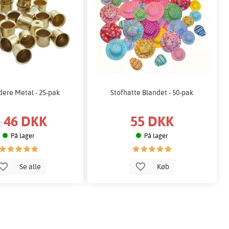
dere Metal - 25-pak
Stofhatte Blandet - 50-pak
46 DKK
55 DKK
a:
På lager
På lager
Se alle
Køb