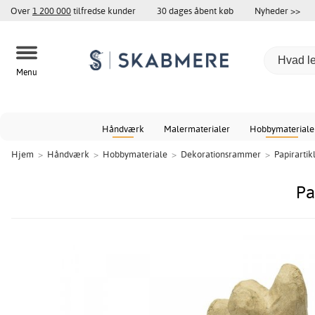
Over
1 200 000
tilfredse kunder
30 dages åbent køb
Nyheder >>
Menu
Håndværk
Malermaterialer
Hobbymateriale
Hjem
>
Håndværk
>
Hobbymateriale
>
Dekorationsrammer
>
Papirartik
Pa