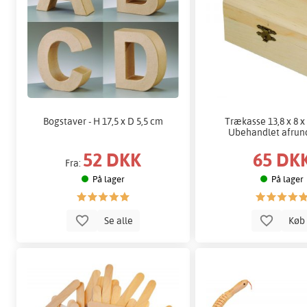
Bogstaver - H 17,5 x D 5,5 cm
Trækasse 13,8 x 8 x 
Ubehandlet afrun
52 DKK
65 DK
Fra:
På lager
På lager
Se alle
Kø