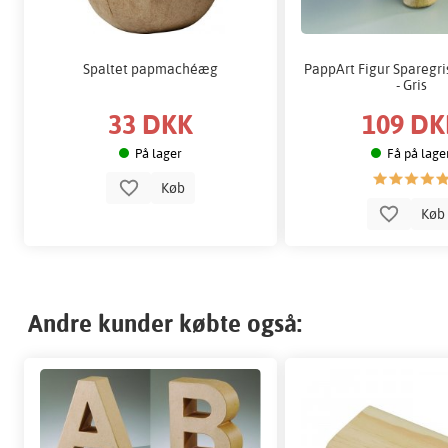
Spaltet papmachéæg
PappArt Figur Sparegris 
- Gris
33 DKK
109 DK
På lager
Få på lage
Køb
Kø
Andre kunder købte også: