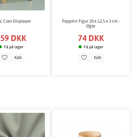
c Ciao Displayer
PappArt Figur 20 x 12,5 x 3 cm -
Øgle
159 DKK
74 DKK
Få på lager
Få på lager
Køb
Køb