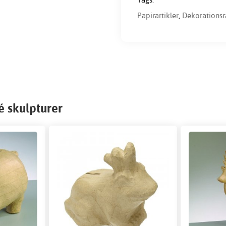
Papirartikler
,
Dekorations
 skulpturer