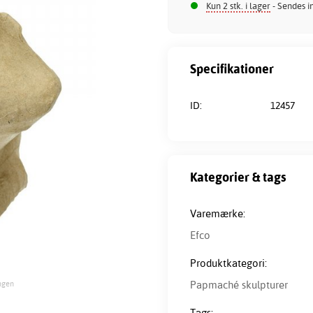
Kun 2 stk. i lager
- Sendes i
Specifikationer
ID:
12457
Kategorier & tags
Varemærke:
Efco
Produktkategori:
Papmaché skulpturer
ongen
Tags: