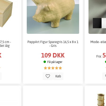
7,5 cm -
PappArt Figur Sparegris 16,5 x 8 x 1
Mode- elle
det låg
- Gris
K
109 DKK
5
Fra:
Få på lager
b
Køb