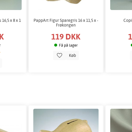
16,5 x 8 x 1
PappArt Figur Sparegris 16 x 11,5 x -
Copi
Frøkongen
K
119 DKK
r
Få på lager
Køb
b