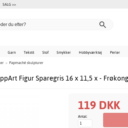
SALG >>
Garn
Tekstil
Stof
Smykker
Hobbyværktøj
Perler
ler
>
Papmaché skulpturer
ppArt Figur Sparegris 16 x 11,5 x - Frøkon
119 DKK
Antal: