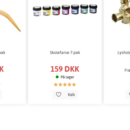
pak
Skolefarve 7-pak
Lyshol
K
159 DKK
Fr
På lager
b
Køb