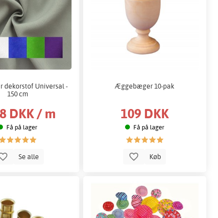
r dekorstof Universal -
Æggebæger 10-pak
150 cm
8 DKK / m
109 DKK
Få på lager
Få på lager
Se alle
Køb