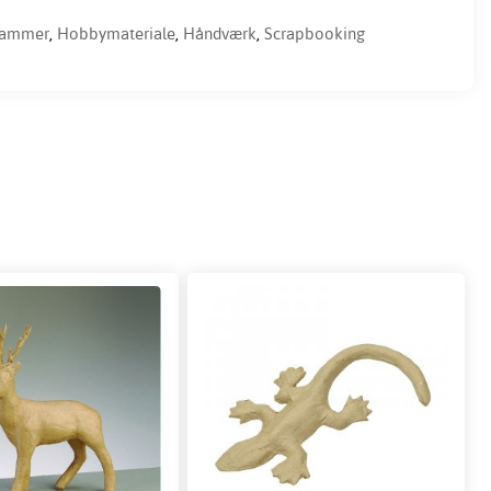
rammer
,
Hobbymateriale
,
Håndværk
,
Scrapbooking