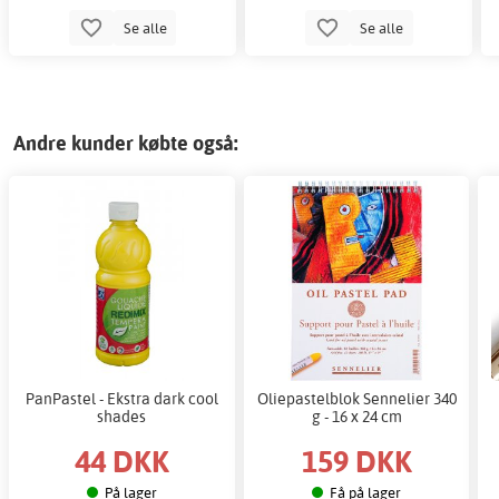
Se alle
Se alle
Andre kunder købte også:
PanPastel - Ekstra dark cool
Oliepastelblok Sennelier 340
shades
g - 16 x 24 cm
44 DKK
159 DKK
På lager
Få på lager